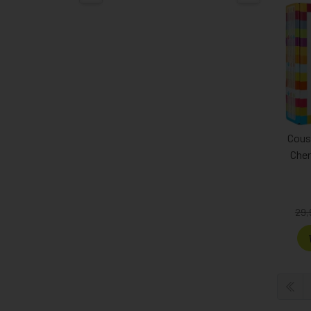
Couss
Cher
29,