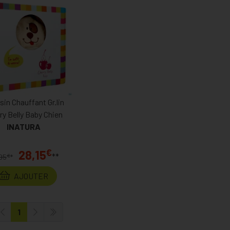
in Chauffant Gr.lin
ry Belly Baby Chien
INATURA
€
28,15
**
€
95
*
AJOUTER
1