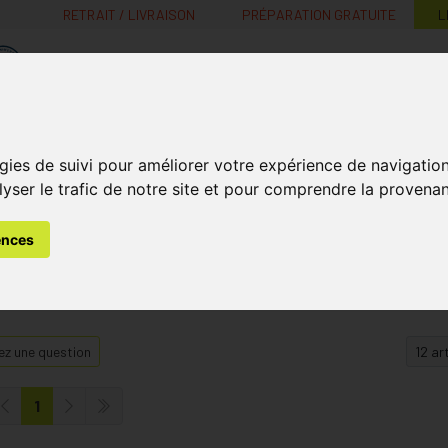
RETRAIT / LIVRAISON
PRÉPARATION GRATUITE
L
MaPharmacie.be ma santé, mes conseils, mes prix
Nutrition -
Soins Bébé et
Médecines
gies de suivi pour améliorer votre expérience de navigatio
Minceur
B
Vitamines
Grossesse
naturelles
lyser le trafic de notre site et pour comprendre la provenan
ences
z une question
1