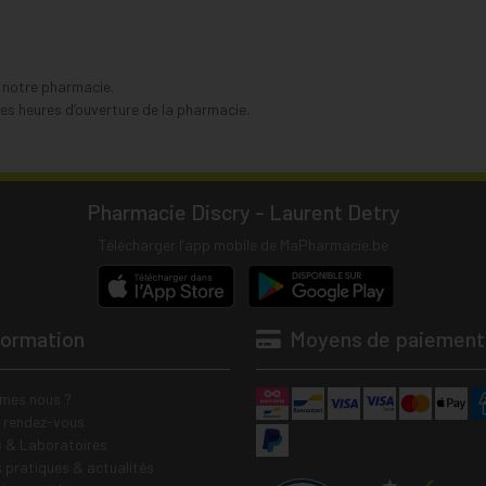
s notre pharmacie.
s heures d’ouverture de la pharmacie.
Pharmacie Discry - Laurent Detry
Télécharger l’app mobile de MaPharmacie.be
formation
Moyens de paiement
mes nous ?
e rendez-vous
 & Laboratoires
s pratiques & actualités