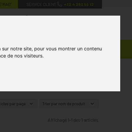
E MAG’
SERVICE CLIENT
+32 4 263 56 12
0
Mon
Mes
Mon
compte
favoris
panier
Ventes
n sur notre site, pour vous montrer un contenu
andagisterie
Vétérinaire
Marques
Privées
ce de nos visiteurs.
Affichage 1-1 des 1 articles