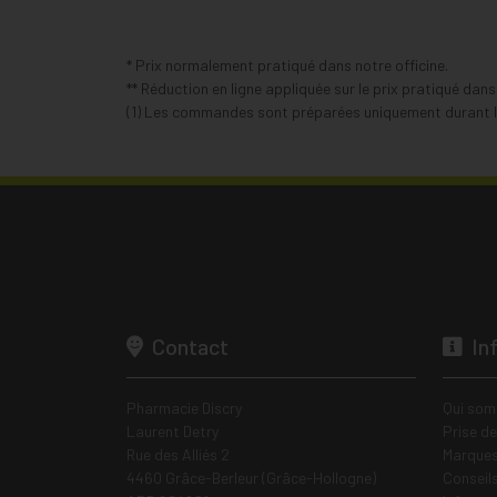
* Prix normalement pratiqué dans notre officine.
** Réduction en ligne appliquée sur le prix pratiqué dan
(1) Les commandes sont préparées uniquement durant le
Contact
In
Pharmacie Discry
Qui som
Laurent Detry
Prise d
Rue des Alliés 2
Marques
4460 Grâce-Berleur (Grâce-Hollogne)
Conseil