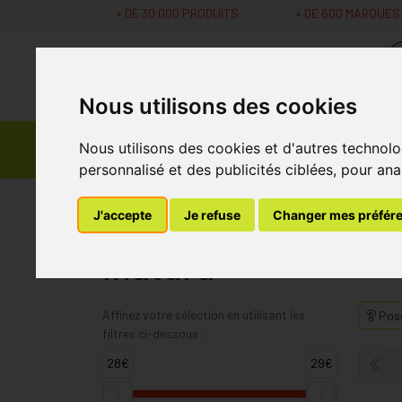
+ DE 30 000 PRODUITS
+ DE 600 MARQUES
Nous utilisons des cookies
Parapharmacie -
Nous utilisons des cookies et d'autres technolo
Promos
Médicaments
Cosmétiques
personnalisé et des publicités ciblées, pour ana
MaPharmacie.be
Inatura
J'accepte
Je refuse
Changer mes préfér
Inatura
Affinez votre sélection en utilisant les
Pose
filtres ci-dessous :
28€
29€