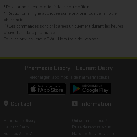
* Prix normalement pratiqué dans notre officine.
** Réduction en ligne appliquée sur le prix pratiqué dans notre
pharmacie.
(1) Les commandes sont préparées uniquement durant les heures
d’ouverture de la pharmacie.
Tous les prix incluent la TVA – Hors frais de livraison.
Pharmacie Discry - Laurent Detry
Télécharger l’app mobile de MaPharmacie.be
Contact
Information
Pharmacie Discry
Qui sommes nous ?
Laurent Detry
Prise de rendez-vous
Rue des Alliés 2
Marques & Laboratoires