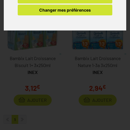
Changer mes préférences
Bambix Lait Croissance
Bambix Lait Croissance
Biscuit 1+ 3x250ml
Nature 1-3a 3x250ml
INEX
INEX
€
€
3,12
2,94
AJOUTER
AJOUTER
1