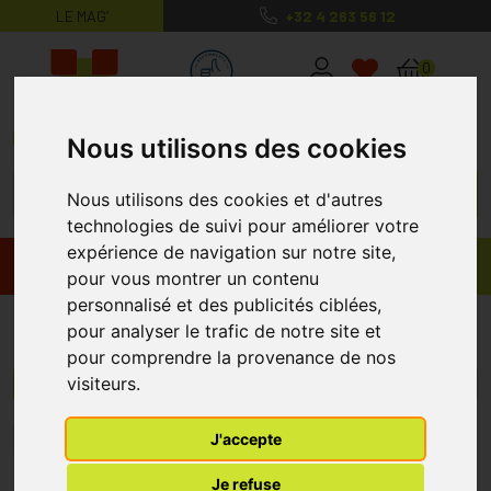
LE MAG’
+32 4 263 56 12
MaPharmacie.be ma santé, mes conse
0
Nous utilisons des cookies
Nous utilisons des cookies et d'autres
technologies de suivi pour améliorer votre
expérience de navigation sur notre site,
Promos
Produits
pour vous montrer un contenu
personnalisé et des publicités ciblées,
Inex
pour analyser le trafic de notre site et
pour comprendre la provenance de nos
visiteurs.
Menu/Filtres
J'accepte
1
Je refuse