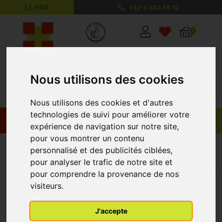
LE MAG’
+32 4 263 56 12
MaPharmacie.be ma santé, mes conse
0
Nous utilisons des cookies
Nous utilisons des cookies et d'autres
technologies de suivi pour améliorer votre
Promos
Produits
expérience de navigation sur notre site,
pour vous montrer un contenu
Infinity Pharma
personnalisé et des publicités ciblées,
pour analyser le trafic de notre site et
pour comprendre la provenance de nos
Menu/Filtres
visiteurs.
1
J'accepte