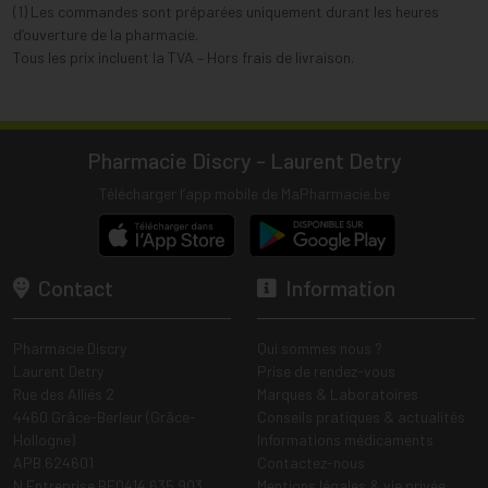
(1) Les commandes sont préparées uniquement durant les heures
d’ouverture de la pharmacie.
Tous les prix incluent la TVA – Hors frais de livraison.
Pharmacie Discry - Laurent Detry
Télécharger l’app mobile de MaPharmacie.be
Contact
Information
Pharmacie Discry
Qui sommes nous ?
Laurent Detry
Prise de rendez-vous
Rue des Alliés 2
Marques & Laboratoires
4460 Grâce-Berleur (Grâce-
Conseils pratiques & actualités
Hollogne)
Informations médicaments
APB 624601
Contactez-nous
N Entreprise BE0414.635.903
Mentions légales & vie privée