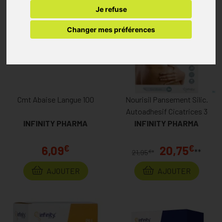
Je refuse
Changer mes préférences
Cmt Abaise Langue 100
Nourisil Pansement Silic.
Autoadhesif Cicatrices 3
INFINITY PHARMA
INFINITY PHARMA
€
€
6,09
20,75
**
€
21,95
*
AJOUTER
AJOUTER