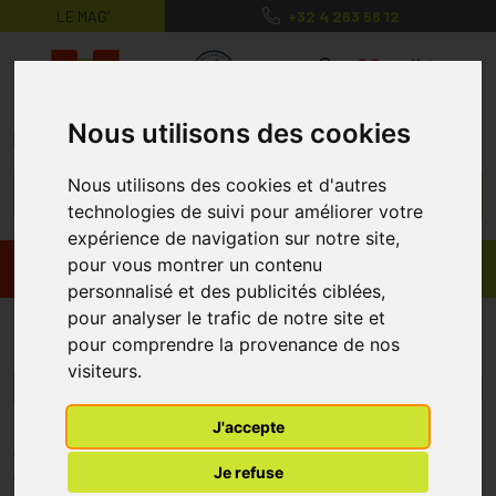
LE MAG’
+32 4 263 56 12
MaPharmacie.be ma santé, mes conse
0
Nous utilisons des cookies
Nous utilisons des cookies et d'autres
technologies de suivi pour améliorer votre
expérience de navigation sur notre site,
pour vous montrer un contenu
Promos
Produits
personnalisé et des publicités ciblées,
pour analyser le trafic de notre site et
Innovatouch Cosmetics
pour comprendre la provenance de nos
visiteurs.
Menu/Filtres
J'accepte
* Prix normalement pratiqué dans notre officine.
Je refuse
** Réduction en ligne appliquée sur le prix pratiqué dans notre