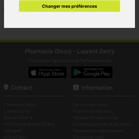
pharmacie.
Changer mes préférences
(1) Les commandes sont préparées uniquement durant les heures
d’ouverture de la pharmacie.
Tous les prix incluent la TVA – Hors frais de livraison.
Pharmacie Discry - Laurent Detry
Télécharger l’app mobile de MaPharmacie.be
Contact
Information
Pharmacie Discry
Qui sommes nous ?
Laurent Detry
Prise de rendez-vous
Rue des Alliés 2
Marques & Laboratoires
4460 Grâce-Berleur (Grâce-
Conseils pratiques & actualités
Hollogne)
Informations médicaments
APB 624601
Contactez-nous