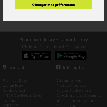
pharmacie.
Changer mes préférences
(1) Les commandes sont préparées uniquement durant les heures
d’ouverture de la pharmacie.
Tous les prix incluent la TVA – Hors frais de livraison.
Pharmacie Discry - Laurent Detry
Télécharger l’app mobile de MaPharmacie.be
Contact
Information
Pharmacie Discry
Qui sommes nous ?
Laurent Detry
Prise de rendez-vous
Rue des Alliés 2
Marques & Laboratoires
4460 Grâce-Berleur (Grâce-
Conseils pratiques & actualités
Hollogne)
Informations médicaments
APB 624601
Contactez-nous