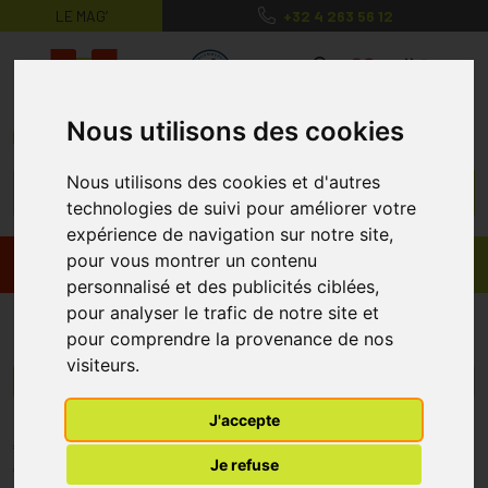
LE MAG’
+32 4 263 56 12
MaPharmacie.be ma santé, mes conse
0
Nous utilisons des cookies
Nous utilisons des cookies et d'autres
technologies de suivi pour améliorer votre
expérience de navigation sur notre site,
pour vous montrer un contenu
Promos
Produits
personnalisé et des publicités ciblées,
pour analyser le trafic de notre site et
Insti HIV
pour comprendre la provenance de nos
visiteurs.
Menu/Filtres
J'accepte
* Prix normalement pratiqué dans notre officine.
Je refuse
** Réduction en ligne appliquée sur le prix pratiqué dans notre