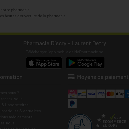
s notre pharmacie.
s heures d’ouverture de la pharmacie.
Pharmacie Discry - Laurent Detry
Télécharger l’app mobile de MaPharmacie.be
formation
Moyens de paiement
mes nous ?
e rendez-vous
 & Laboratoires
s pratiques & actualités
tions médicaments
tez-nous
 légales & vie privée