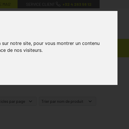
E MAG’
SERVICE CLIENT
+32 4 263 56 12
0
Mon
Mes
Mon
compte
favoris
panier
n sur notre site, pour vous montrer un contenu
Ventes
andagisterie
Vétérinaire
Marques
ce de nos visiteurs.
Privées