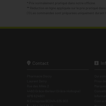
* Prix normalement pratiqué dans notre officine.
** Réduction en ligne appliquée sur le prix pratiqué dan
(1) Les commandes sont préparées uniquement durant le
Contact
In
Pharmacie Discry
Qui som
Laurent Detry
Prise d
Rue des Alliés 2
Marques
4460 Grâce-Berleur (Grâce-Hollogne)
Conseil
APB 624601
Informa
N Entreprise BE0414.635.903
Contac
+32 4 263 56 12
Mentions