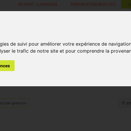
RETRAIT / LIVRAISON
PRÉPARATION GRATUITE
L
MaPharmacie.be ma santé, mes conseils, mes prix
gies de suivi pour améliorer votre expérience de navigatio
Nutrition -
Soins Bébé et
Médecines
Minceur
B
lyser le trafic de notre site et pour comprendre la provenan
Vitamines
Grossesse
naturelles
ences
z une question