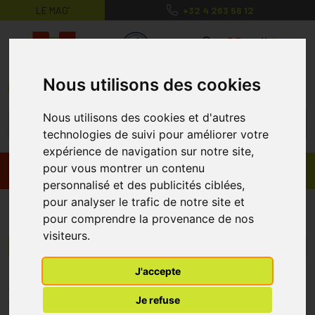
LE MAG’
+32 4 263 56 12
MaPharmacie.be ma santé, mes conse
0
Nous utilisons des cookies
Nous utilisons des cookies et d'autres
technologies de suivi pour améliorer votre
expérience de navigation sur notre site,
pour vous montrer un contenu
Promos
Produits
personnalisé et des publicités ciblées,
pour analyser le trafic de notre site et
IPharma
pour comprendre la provenance de nos
visiteurs.
Menu/Filtres
J'accepte
* Prix normalement pratiqué dans notre officine.
Je refuse
** Réduction en ligne appliquée sur le prix pratiqué dans notre