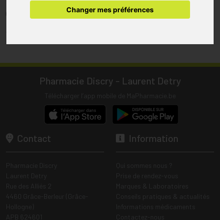
pharmacie.
Changer mes préférences
(1) Les commandes sont préparées uniquement durant les heures
d’ouverture de la pharmacie.
Tous les prix incluent la TVA – Hors frais de livraison.
Pharmacie Discry - Laurent Detry
Télécharger l’app mobile de MaPharmacie.be
Contact
Information
Pharmacie Discry
Qui sommes nous ?
Laurent Detry
Prise de rendez-vous
Rue des Alliés 2
Marques & Laboratoires
4460 Grâce-Berleur (Grâce-
Conseils pratiques & actualités
Hollogne)
Informations médicaments
APB 624601
Contactez-nous