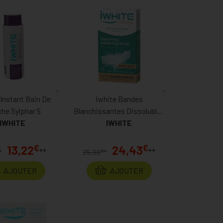
 Instant Bain De
Iwhite Bandes
he Sylphar 5
Blanchissantes Dissolubles
IWHITE
IWHITE
28
€
€
13,22
24,43
**
**
€
*
25,99
*
AJOUTER
AJOUTER