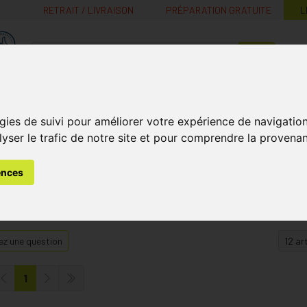
RETRAIT / LIVRAISON
PRÉPARATION GRATUITE
L
MaPharmacie.be ma santé, mes conseils, mes prix
Nutrition -
Soins Bébé et
Médecines
Minceur
B
gies de suivi pour améliorer votre expérience de navigatio
Vitamines
Grossesse
naturelles
lyser le trafic de notre site et pour comprendre la provenan
ences
z une question
1