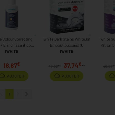
e Colour Correcting
Iwhite Dark Stains White.kit
Iwhite S
+ Blanchissant pour
Embout.buccaux 10
Kit Emb
les Dents 30ml
IWHITE
IWHITE
€
€
18,87
37,74
**
€
€
40,02
*
40,02
AJOUTER
AJOUTER
1