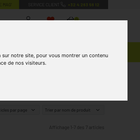
E MAG’
SERVICE CLIENT
+32 4 263 56 12
0
Mon
Mes
Mon
compte
favoris
panier
Ventes
andagisterie
Vétérinaire
Marques
n sur notre site, pour vous montrer un contenu
Privées
ce de nos visiteurs.
Affichage 1-7 des 7 articles