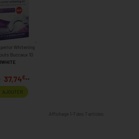
uperior Whitening
outs Buccaux 10
IWHITE
€
37,74
**
*
AJOUTER
Affichage 1-7 des 7 articles