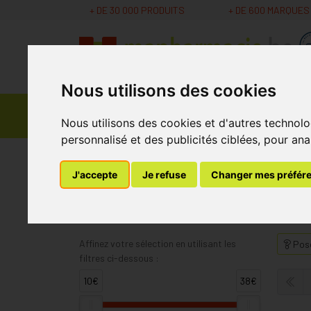
+ DE 30 000 PRODUITS
+ DE 600 MARQUES
Nous utilisons des cookies
Parapharmacie -
Promos
Médicaments
Nous utilisons des cookies et d'autres technolo
Cosmétiques
personnalisé et des publicités ciblées, pour ana
MaPharmacie.be
Iwhite
J'accepte
Je refuse
Changer mes préfér
Iwhite
Affinez votre sélection en utilisant les
Pose
filtres ci-dessous :
10€
38€