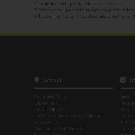
* Prix normalement pratiqué dans notre officine.
** Réduction en ligne appliquée sur le prix pratiqué dan
(1) Les commandes sont préparées uniquement durant le
Contact
In
Pharmacie Discry
Qui som
Laurent Detry
Prise d
Rue des Alliés 2
Marques
4460 Grâce-Berleur (Grâce-Hollogne)
Conseil
APB 624601
Informa
N Entreprise BE0414.635.903
Contac
+32 4 263 56 12
Mentions