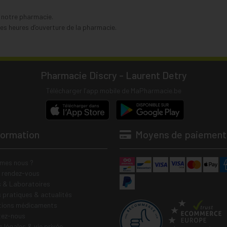
s notre pharmacie.
s heures d’ouverture de la pharmacie.
Pharmacie Discry - Laurent Detry
Télécharger l’app mobile de MaPharmacie.be
formation
Moyens de paiement
mes nous ?
e rendez-vous
 & Laboratoires
s pratiques & actualités
tions médicaments
tez-nous
 légales & vie privée