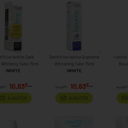
ifrice Iwhite Dark
Dentifrice Iwhite Supreme
I-white
s Whitenig Tube 75ml
Whitening Tube 75ml
Bouc
IWHITE
IWHITE
€
€
10,83
10,83
**
**
€
€
€
48
*
11,48
*
14,00
AJOUTER
AJOUTER