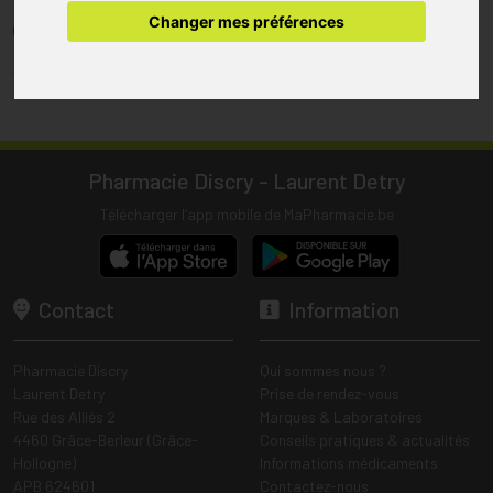
pharmacie.
Changer mes préférences
(1) Les commandes sont préparées uniquement durant les heures
d’ouverture de la pharmacie.
Tous les prix incluent la TVA – Hors frais de livraison.
Pharmacie Discry - Laurent Detry
Télécharger l’app mobile de MaPharmacie.be
Contact
Information
Pharmacie Discry
Qui sommes nous ?
Laurent Detry
Prise de rendez-vous
Rue des Alliés 2
Marques & Laboratoires
4460 Grâce-Berleur (Grâce-
Conseils pratiques & actualités
Hollogne)
Informations médicaments
APB 624601
Contactez-nous