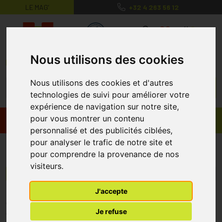
LE MAG’
+32 4 263 56 12
MaPharmacie.be ma santé, mes conse
0
Nous utilisons des cookies
Nous utilisons des cookies et d'autres
technologies de suivi pour améliorer votre
expérience de navigation sur notre site,
pour vous montrer un contenu
Promos
Produits
personnalisé et des publicités ciblées,
pour analyser le trafic de notre site et
Jacob Hooy
pour comprendre la provenance de nos
visiteurs.
Menu/Filtres
J'accepte
* Prix normalement pratiqué dans notre officine.
Je refuse
** Réduction en ligne appliquée sur le prix pratiqué dans notre