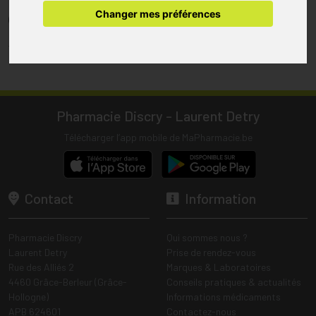
pharmacie.
Changer mes préférences
(1) Les commandes sont préparées uniquement durant les heures
d’ouverture de la pharmacie.
Tous les prix incluent la TVA – Hors frais de livraison.
Pharmacie Discry - Laurent Detry
Télécharger l’app mobile de MaPharmacie.be
Contact
Information
Pharmacie Discry
Qui sommes nous ?
Laurent Detry
Prise de rendez-vous
Rue des Alliés 2
Marques & Laboratoires
4460 Grâce-Berleur (Grâce-
Conseils pratiques & actualités
Hollogne)
Informations médicaments
APB 624601
Contactez-nous