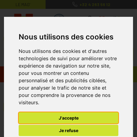
LE MAG’
+32 4 263 56 12
MaPharmacie.be ma santé, mes conse
0
Nous utilisons des cookies
Nous utilisons des cookies et d'autres
technologies de suivi pour améliorer votre
expérience de navigation sur notre site,
pour vous montrer un contenu
Promos
Produits
personnalisé et des publicités ciblées,
pour analyser le trafic de notre site et
Johny Wee
pour comprendre la provenance de nos
visiteurs.
Menu/Filtres
J'accepte
* Prix normalement pratiqué dans notre officine.
Je refuse
** Réduction en ligne appliquée sur le prix pratiqué dans notre