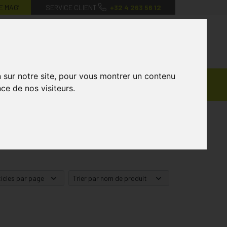
E MAG’
SERVICE CLIENT
+32 4 263 56 12
0
Mon
Mes
Mon
compte
favoris
panier
n sur notre site, pour vous montrer un contenu
Ventes
andagisterie
Vétérinaire
Marques
ce de nos visiteurs.
Privées