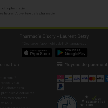
s notre pharmacie.
s heures d’ouverture de la pharmacie.
Pharmacie Discry - Laurent Detry
Télécharger l’app mobile de MaPharmacie.be
formation
Moyens de paiement
mes nous ?
e rendez-vous
 & Laboratoires
s pratiques & actualités
tions médicaments
tez-nous
 légales & vie privée