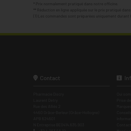
* Prix normalement pratiqué dans notre officine.
** Réduction en ligne appliquée sur le prix pratiqué dan
(1) Les commandes sont préparées uniquement durant le
Contact
In
Pharmacie Discry
Qui som
Laurent Detry
Prise d
Rue des Alliés 2
Marques
4460 Grâce-Berleur (Grâce-Hollogne)
Conseil
APB 624601
Informa
N Entreprise BE0414.635.903
Contac
+32 4 263 56 12
Mentions