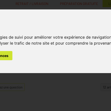
RETRAIT / LIVRAISON
PRÉPARATION GRATUITE
L
MaPharmacie.be ma santé, mes conseils, mes prix
gies de suivi pour améliorer votre expérience de navigatio
Nutrition -
Soins Bébé et
Médecines
Minceur
B
lyser le trafic de notre site et pour comprendre la provenan
Vitamines
Grossesse
naturelles
ences
z une question