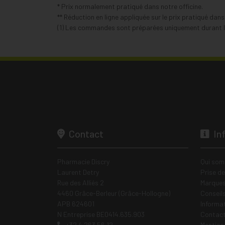
* Prix normalement pratiqué dans notre officine.
** Réduction en ligne appliquée sur le prix pratiqué dan
(1) Les commandes sont préparées uniquement durant le
Contact
In
Pharmacie Discry
Qui som
Laurent Detry
Prise d
Rue des Alliés 2
Marques
4460 Grâce-Berleur (Grâce-Hollogne)
Conseil
APB 624601
Informa
N Entreprise BE0414.635.903
Contac
+32 4 263 56 12
Mentions