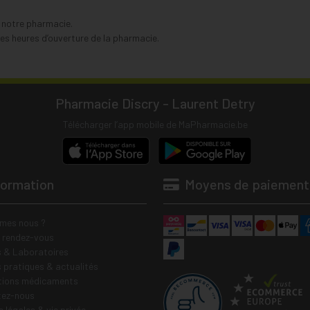
s notre pharmacie.
s heures d’ouverture de la pharmacie.
Pharmacie Discry - Laurent Detry
Télécharger l’app mobile de MaPharmacie.be
formation
Moyens de paiement
mes nous ?
e rendez-vous
 & Laboratoires
s pratiques & actualités
tions médicaments
tez-nous
 légales & vie privée