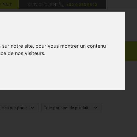
E MAG’
SERVICE CLIENT
+32 4 263 56 12
0
Mon
Mes
Mon
compte
favoris
panier
n sur notre site, pour vous montrer un contenu
Ventes
andagisterie
Vétérinaire
Marques
ce de nos visiteurs.
Privées