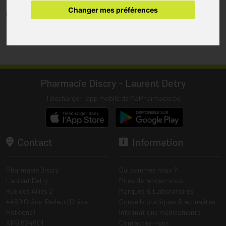
pharmacie.
Changer mes préférences
(1) Les commandes sont préparées uniquement durant les heures
d’ouverture de la pharmacie.
Tous les prix incluent la TVA – Hors frais de livraison.
Pharmacie Discry - Laurent Detry
Télécharger l’app mobile de MaPharmacie.be
Contact
Information
Pharmacie Discry
Qui sommes nous ?
Laurent Detry
Prise de rendez-vous
Rue des Alliés 2
Marques & Laboratoires
4460 Grâce-Berleur (Grâce-
Conseils pratiques & actualités
Hollogne)
Informations médicaments
APB 624601
Contactez-nous