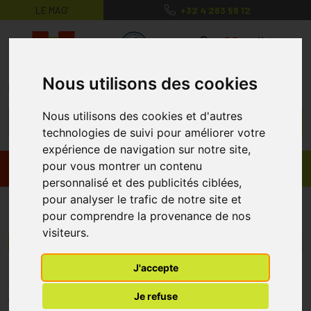
LE MAG’
+32 4 263 56 12
MaPharmacie.be ma santé, mes conse
0
Nous utilisons des cookies
Nous utilisons des cookies et d'autres
technologies de suivi pour améliorer votre
expérience de navigation sur notre site,
pour vous montrer un contenu
Promos
Produits
personnalisé et des publicités ciblées,
pour analyser le trafic de notre site et
Kebin Pharma
pour comprendre la provenance de nos
visiteurs.
Menu/Filtres
J'accepte
* Prix normalement pratiqué dans notre officine.
Je refuse
** Réduction en ligne appliquée sur le prix pratiqué dans notre