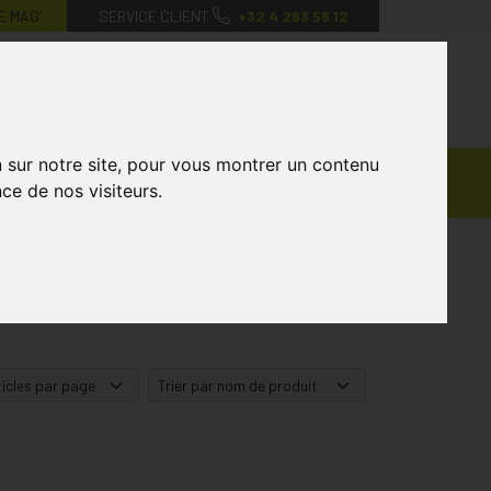
E MAG’
SERVICE CLIENT
+32 4 263 56 12
0
Mon
Mes
Mon
compte
favoris
panier
n sur notre site, pour vous montrer un contenu
Ventes
andagisterie
Vétérinaire
Marques
ce de nos visiteurs.
Privées