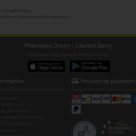
s notre pharmacie.
s heures d’ouverture de la pharmacie.
Pharmacie Discry - Laurent Detry
Télécharger l’app mobile de MaPharmacie.be
formation
Moyens de paiement
mes nous ?
e rendez-vous
 & Laboratoires
s pratiques & actualités
tions médicaments
tez-nous
 légales & vie privée