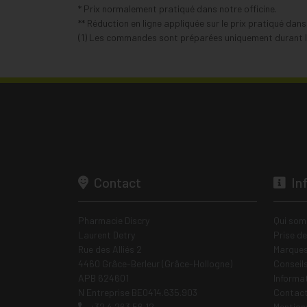
* Prix normalement pratiqué dans notre officine.
** Réduction en ligne appliquée sur le prix pratiqué dan
(1) Les commandes sont préparées uniquement durant le
Contact
In
Pharmacie Discry
Qui som
Laurent Detry
Prise d
Rue des Alliés 2
Marques
4460 Grâce-Berleur (Grâce-Hollogne)
Conseil
APB 624601
Informa
N Entreprise BE0414.635.903
Contac
+32 4 263 56 12
Mentions