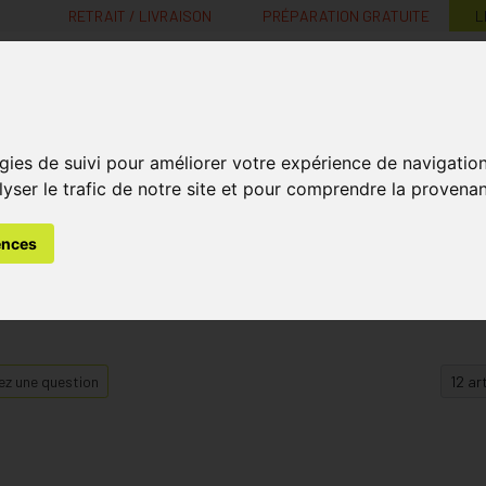
RETRAIT / LIVRAISON
PRÉPARATION GRATUITE
L
MaPharmacie.be ma santé, mes conseils, mes prix
gies de suivi pour améliorer votre expérience de navigatio
Nutrition -
Soins Bébé et
Médecines
Minceur
B
lyser le trafic de notre site et pour comprendre la provenan
Vitamines
Grossesse
naturelles
ences
z une question