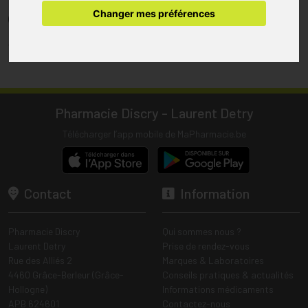
pharmacie.
Changer mes préférences
(1) Les commandes sont préparées uniquement durant les heures
d’ouverture de la pharmacie.
Tous les prix incluent la TVA – Hors frais de livraison.
Pharmacie Discry - Laurent Detry
Télécharger l’app mobile de MaPharmacie.be
Contact
Information
Pharmacie Discry
Qui sommes nous ?
Laurent Detry
Prise de rendez-vous
Rue des Alliés 2
Marques & Laboratoires
4460 Grâce-Berleur (Grâce-
Conseils pratiques & actualités
Hollogne)
Informations médicaments
APB 624601
Contactez-nous