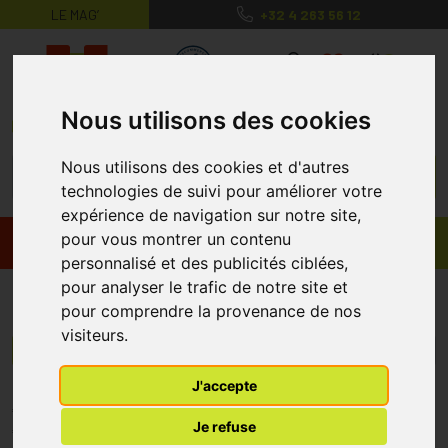
LE MAG’
+32 4 263 56 12
MaPharmacie.be ma santé, mes conse
0
Nous utilisons des cookies
Nous utilisons des cookies et d'autres
technologies de suivi pour améliorer votre
expérience de navigation sur notre site,
pour vous montrer un contenu
Promos
Produits
personnalisé et des publicités ciblées,
pour analyser le trafic de notre site et
Kerralite Cool
pour comprendre la provenance de nos
visiteurs.
Menu/Filtres
J'accepte
* Prix normalement pratiqué dans notre officine.
Je refuse
** Réduction en ligne appliquée sur le prix pratiqué dans notre