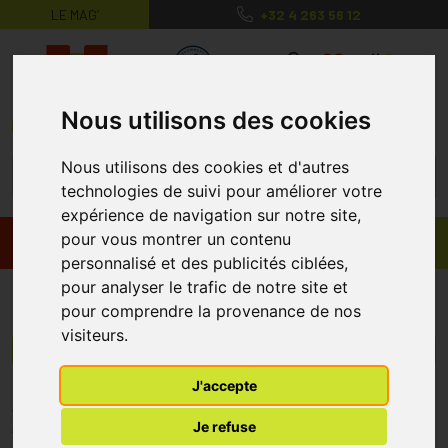
LE MAG’
+32 4 263 56 12
MaPharmacie.be ma santé, mes conse
0
Nous utilisons des cookies
Nous utilisons des cookies et d'autres
technologies de suivi pour améliorer votre
expérience de navigation sur notre site,
pour vous montrer un contenu
Promos
Produits
personnalisé et des publicités ciblées,
pour analyser le trafic de notre site et
Kisby
pour comprendre la provenance de nos
visiteurs.
Menu/Filtres
J'accepte
* Prix normalement pratiqué dans notre officine.
Je refuse
** Réduction en ligne appliquée sur le prix pratiqué dans notre