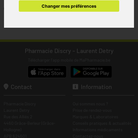
pharmacie.
Changer mes préférences
(1) Les commandes sont préparées uniquement durant les heures
d’ouverture de la pharmacie.
Tous les prix incluent la TVA – Hors frais de livraison.
Pharmacie Discry - Laurent Detry
Télécharger l’app mobile de MaPharmacie.be
Contact
Information
Pharmacie Discry
Qui sommes nous ?
Laurent Detry
Prise de rendez-vous
Rue des Alliés 2
Marques & Laboratoires
4460 Grâce-Berleur (Grâce-
Conseils pratiques & actualités
Hollogne)
Informations médicaments
APB 624601
Contactez-nous