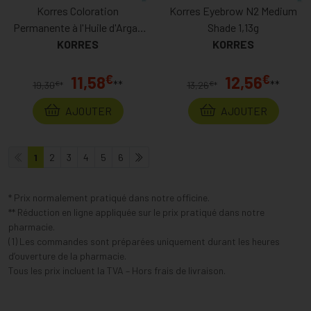
Korres Coloration
Korres Eyebrow N2 Medium
Permanente à l'Huile d'Argan
Shade 1,13g
KORRES
Moka 7.7
KORRES
€
€
11,58
12,56
**
**
€
€
19,30
*
13,26
*
AJOUTER
AJOUTER
1
2
3
4
5
6
* Prix normalement pratiqué dans notre officine.
** Réduction en ligne appliquée sur le prix pratiqué dans notre
pharmacie.
(1) Les commandes sont préparées uniquement durant les heures
d’ouverture de la pharmacie.
Tous les prix incluent la TVA – Hors frais de livraison.