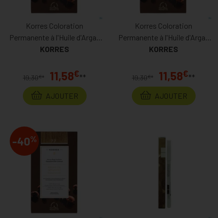
Korres Coloration
Korres Coloration
Permanente à l'Huile d'Argan
Permanente à l'Huile d'Argan
Chatain 4.0
KORRES
Chatain Foncé 3.0
KORRES
€
€
11,58
11,58
**
**
€
€
19,30
*
19,30
*
AJOUTER
AJOUTER
%
-40