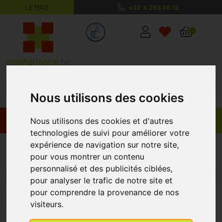
LE MAG’
+32 4 263 56 12
MaPharmacie.be ma santé, mes conse
0
Nous utilisons des cookies
Promos
Produits
Nous utilisons des cookies et d'autres
technologies de suivi pour améliorer votre
expérience de navigation sur notre site,
Korres
pour vous montrer un contenu
personnalisé et des publicités ciblées,
Menu/Filtres
pour analyser le trafic de notre site et
pour comprendre la provenance de nos
1
2
3
4
5
6
visiteurs.