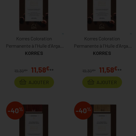
Korres Coloration
Korres Coloration
Permanente à l'Huile d'Argan
Permanente à l'Huile d'Argan
Blond Clair 8.0
KORRES
Blond Foncé 6.0
KORRES
€
€
11,58
11,58
**
**
€
€
19,30
*
19,30
*
AJOUTER
AJOUTER
%
%
-40
-40