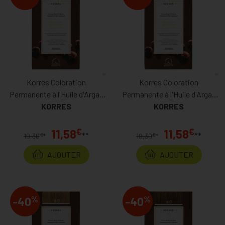
Korres Coloration
Korres Coloration
Permanente à l'Huile d'Argan
Permanente à l'Huile d'Argan
Blonc Clair Cendré 8.1
KORRES
Blond 7.0
KORRES
€
€
11,58
11,58
**
**
€
€
19,30
*
19,30
*
AJOUTER
AJOUTER
%
%
-40
-40