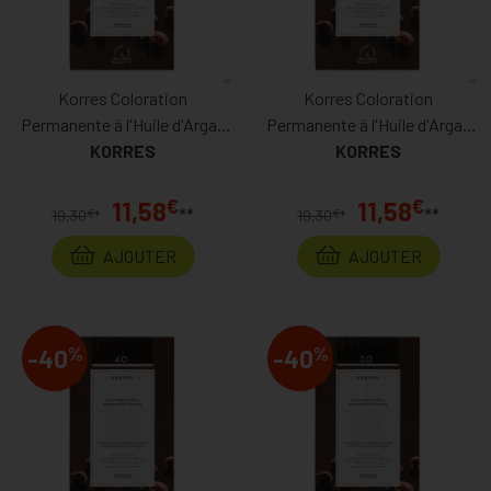
Korres Coloration
Korres Coloration
Permanente à l'Huile d'Argan
Permanente à l'Huile d'Argan
Blond Foncé Cuivré 6.4
KORRES
Blond Très Clair 9.0
KORRES
€
€
11,58
11,58
**
**
€
€
19,30
*
19,30
*
AJOUTER
AJOUTER
%
%
-40
-40