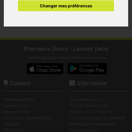
pharmacie.
Changer mes préférences
(1) Les commandes sont préparées uniquement durant les heures
d’ouverture de la pharmacie.
Tous les prix incluent la TVA – Hors frais de livraison.
Pharmacie Discry - Laurent Detry
Télécharger l’app mobile de MaPharmacie.be
Contact
Information
Pharmacie Discry
Qui sommes nous ?
Laurent Detry
Prise de rendez-vous
Rue des Alliés 2
Marques & Laboratoires
4460 Grâce-Berleur (Grâce-
Conseils pratiques & actualités
Hollogne)
Informations médicaments
APB 624601
Contactez-nous