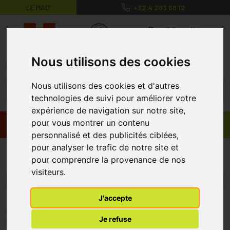
LE MAG’
+32 4 263 56 12
MaPharmacie.be ma santé, mes conse
0
Nous utilisons des cookies
Nous utilisons des cookies et d'autres
technologies de suivi pour améliorer votre
expérience de navigation sur notre site,
pour vous montrer un contenu
Promos
Produits
personnalisé et des publicités ciblées,
pour analyser le trafic de notre site et
Kurreform
pour comprendre la provenance de nos
visiteurs.
Menu/Filtres
J'accepte
* Prix normalement pratiqué dans notre officine.
Je refuse
** Réduction en ligne appliquée sur le prix pratiqué dans notre