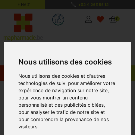
LE MAG’
+32 4 263 56 12
MaPharmacie.be ma santé, mes conse
0
Nous utilisons des cookies
Promos
Produits
Nous utilisons des cookies et d'autres
technologies de suivi pour améliorer votre
La Rosée
expérience de navigation sur notre site,
pour vous montrer un contenu
personnalisé et des publicités ciblées,
pour analyser le trafic de notre site et
pour comprendre la provenance de nos
visiteurs.