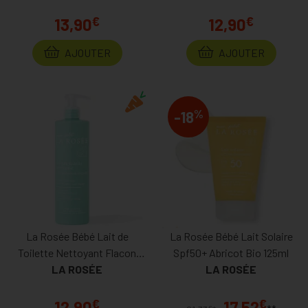
€
€
13,90
12,90
AJOUTER
AJOUTER
%
-18
La Rosée Bébé Lait de
La Rosée Bébé Lait Solaire
Toilette Nettoyant Flacon
Spf50+ Abricot Bio 125ml
Pompe 400ml
LA ROSÉE
LA ROSÉE
€
€
12,90
17,52
€