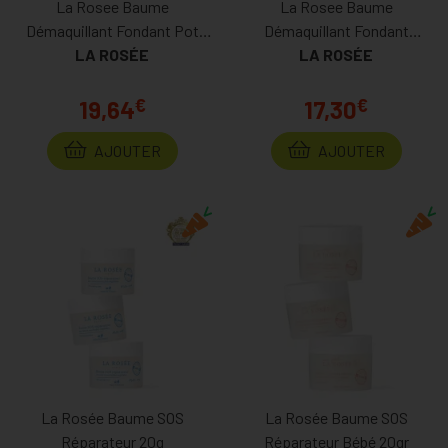
La Rosee Baume
La Rosee Baume
Pour vous, nous voulons la transparence la plus totale.
Démaquillant Fondant Pot
Démaquillant Fondant
SANS parabenes, sans phtalates, sans perturbateurs
LA ROSÉE
90ml
Recharge Pot 90ml
LA ROSÉE
endocriniens, sans huiles mlinérales, sans nanoparticules, non
testés sur les animaux, et la plupart des produits sont Vegan
€
€
19,64
17,30
AJOUTER
AJOUTER
La Rosée Baume SOS
La Rosée Baume SOS
Réparateur 20g
Réparateur Bébé 20gr