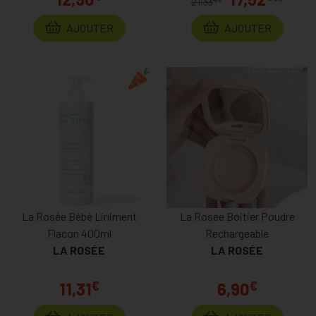
**
21,33
*
AJOUTER
AJOUTER
La Rosée Bébé Liniment
La Rosee Boitier Poudre
Flacon 400ml
Rechargeable
LA ROSÉE
LA ROSÉE
€
€
11,31
6,90