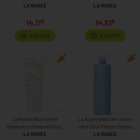
LA ROSÉE
LA ROSÉE
€
€
14,11
14,51
AJOUTER
AJOUTER
La Rosée Bébé Crème
La Rosée Bébé Gel Lavant
Hydratante Visage et Corps
Ultra Doux Flacon Pompe
Tube 200ml
LA ROSÉE
LA ROSÉE
400ml