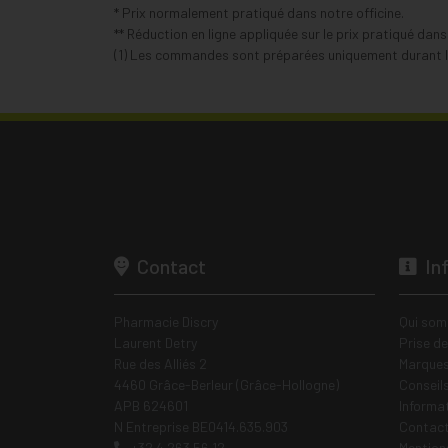
* Prix normalement pratiqué dans notre officine.
** Réduction en ligne appliquée sur le prix pratiqué dan
(1) Les commandes sont préparées uniquement durant le
Contact
In
Pharmacie Discry
Qui som
Laurent Detry
Prise d
Rue des Alliés 2
Marques
4460 Grâce-Berleur (Grâce-Hollogne)
Conseil
APB 624601
Informa
N Entreprise BE0414.635.903
Contac
+32 4 263 56 12
Mentions