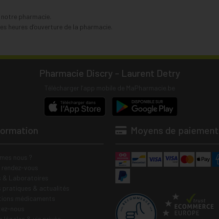
s notre pharmacie.
s heures d’ouverture de la pharmacie.
Pharmacie Discry - Laurent Detry
Télécharger l’app mobile de MaPharmacie.be
formation
Moyens de paiement
mes nous ?
e rendez-vous
 & Laboratoires
s pratiques & actualités
tions médicaments
tez-nous
 légales & vie privée