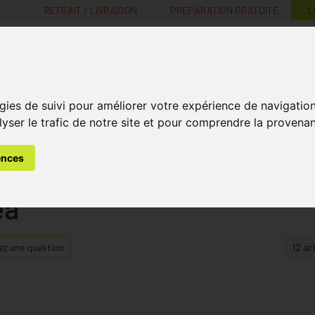
RETRAIT / LIVRAISON
PRÉPARATION GRATUITE
L
MaPharmacie.be ma santé, mes conseils, mes prix
gies de suivi pour améliorer votre expérience de navigatio
Nutrition -
Soins Bébé et
Médecines
Minceur
B
lyser le trafic de notre site et pour comprendre la provenan
Vitamines
Grossesse
naturelles
ences
ea
z une question