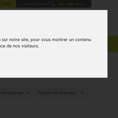
E MAG’
SERVICE CLIENT
+32 4 263 56 12
0
Mon
Mes
Mon
compte
favoris
panier
n sur notre site, pour vous montrer un contenu
Ventes
andagisterie
Vétérinaire
Marques
ce de nos visiteurs.
Privées