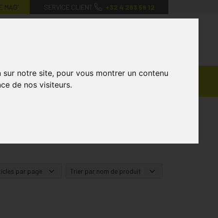
E MAG’
SERVICE CLIENT
+32 4 263 56 12
0
Mon
Mes
Mon
compte
favoris
panier
n sur notre site, pour vous montrer un contenu
Ventes
andagisterie
Vétérinaire
Marques
ce de nos visiteurs.
Privées