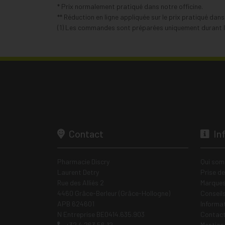
* Prix normalement pratiqué dans notre officine.
** Réduction en ligne appliquée sur le prix pratiqué dan
(1) Les commandes sont préparées uniquement durant le
Contact
In
Pharmacie Discry
Qui som
Laurent Detry
Prise d
Rue des Alliés 2
Marques
4460 Grâce-Berleur (Grâce-Hollogne)
Conseil
APB 624601
Informa
N Entreprise BE0414.635.903
Contac
+32 4 263 56 12
Mentions