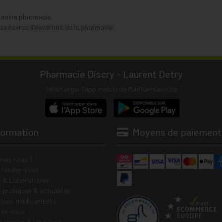
s notre pharmacie.
s heures d’ouverture de la pharmacie.
Pharmacie Discry - Laurent Detry
Télécharger l’app mobile de MaPharmacie.be
formation
Moyens de paiement
mes nous ?
e rendez-vous
 & Laboratoires
s pratiques & actualités
tions médicaments
tez-nous
 légales & vie privée