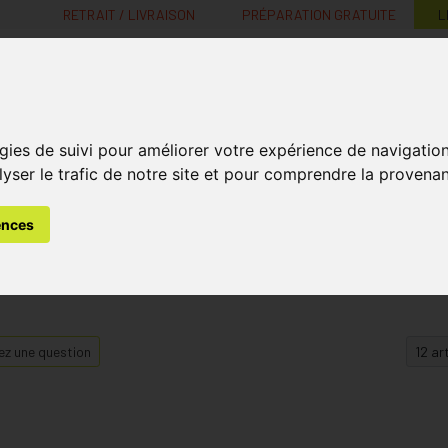
RETRAIT / LIVRAISON
PRÉPARATION GRATUITE
L
MaPharmacie.be ma santé, mes conseils, mes prix
gies de suivi pour améliorer votre expérience de navigatio
Nutrition -
Soins Bébé et
Médecines
Minceur
B
lyser le trafic de notre site et pour comprendre la provenan
Vitamines
Grossesse
naturelles
ences
z une question