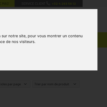
E MAG’
SERVICE CLIENT
+32 4 263 56 12
0
Mon
Mes
Mon
compte
favoris
panier
n sur notre site, pour vous montrer un contenu
Ventes
andagisterie
Vétérinaire
Marques
ce de nos visiteurs.
Privées