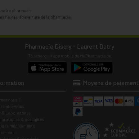
s notre pharmacie.
s heures d’ouverture de la pharmacie.
Pharmacie Discry - Laurent Detry
Télécharger l’app mobile de MaPharmacie.be
formation
Moyens de paiement
mes nous ?
e rendez-vous
 & Laboratoires
s pratiques & actualités
tions médicaments
tez-nous
 légales & vie privée