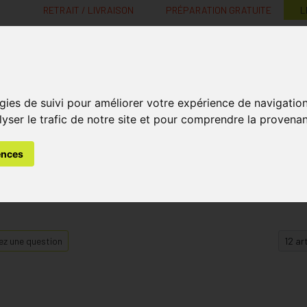
RETRAIT / LIVRAISON
PRÉPARATION GRATUITE
L
MaPharmacie.be ma santé, mes conseils, mes prix
gies de suivi pour améliorer votre expérience de navigatio
Nutrition -
Soins Bébé et
Médecines
Minceur
B
lyser le trafic de notre site et pour comprendre la provenan
Vitamines
Grossesse
naturelles
ences
z une question