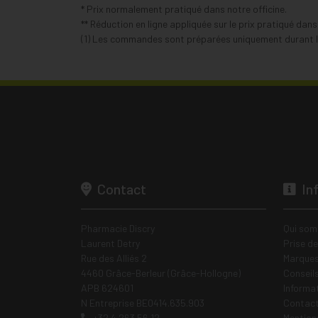
* Prix normalement pratiqué dans notre officine.
** Réduction en ligne appliquée sur le prix pratiqué dan
(1) Les commandes sont préparées uniquement durant le
Contact
In
Pharmacie Discry
Qui som
Laurent Detry
Prise d
Rue des Alliés 2
Marques
4460 Grâce-Berleur (Grâce-Hollogne)
Conseil
APB 624601
Informa
N Entreprise BE0414.635.903
Contac
+32 4 263 56 12
Mentions