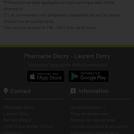
** Réduction en ligne appliquée sur le prix pratiqué dans notre
pharmacie.
(1) Les commandes sont préparées uniquement durant les heures
d’ouverture de la pharmacie.
Tous les prix incluent la TVA – Hors frais de livraison.
Pharmacie Discry - Laurent Detry
Télécharger l’app mobile de MaPharmacie.be
Contact
Information
Pharmacie Discry
Qui sommes nous ?
Laurent Detry
Prise de rendez-vous
Rue des Alliés 2
Marques & Laboratoires
4460 Grâce-Berleur (Grâce-
Conseils pratiques & actualités
Hollogne)
Informations médicaments