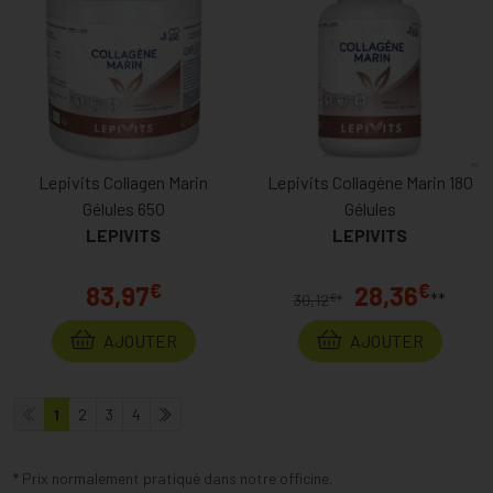
Lepivits Collagen Marin
Lepivits Collagène Marin 180
Gélules 650
Gélules
LEPIVITS
LEPIVITS
€
€
83,97
28,36
**
€
30,12
*
AJOUTER
AJOUTER
1
2
3
4
* Prix normalement pratiqué dans notre officine.