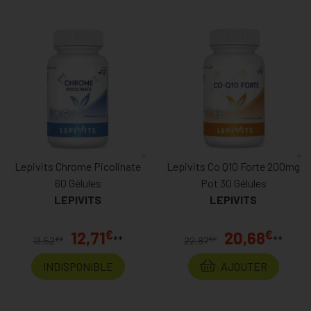
Lepivits Chrome Picolinate
Lepivits Co Q10 Forte 200mg
60 Gélules
Pot 30 Gélules
LEPIVITS
LEPIVITS
€
€
12,71
20,68
**
**
€
€
13,52
*
22,87
*
INDISPONIBLE
AJOUTER