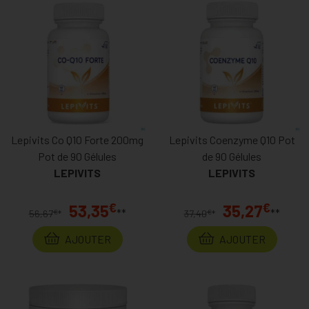
Lepivits Co Q10 Forte 200mg
Lepivits Coenzyme Q10 Pot
Pot de 90 Gélules
de 90 Gélules
LEPIVITS
LEPIVITS
€
€
53,35
35,27
**
**
€
€
56,67
*
37,40
*
AJOUTER
AJOUTER