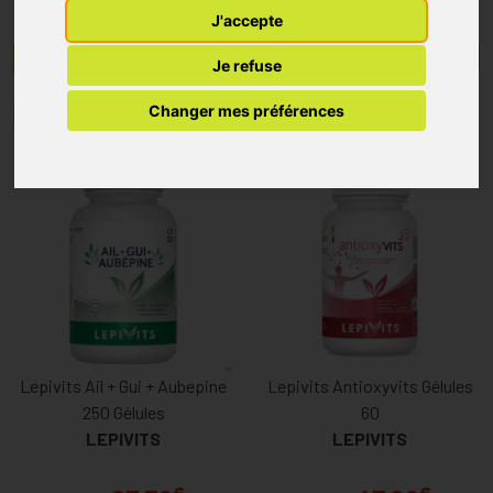
J'accepte
Menu/Filtres
Je refuse
Changer mes préférences
1
2
3
4
Lepivits Ail + Gui + Aubepine
Lepivits Antioxyvits Gélules
250 Gélules
60
LEPIVITS
LEPIVITS