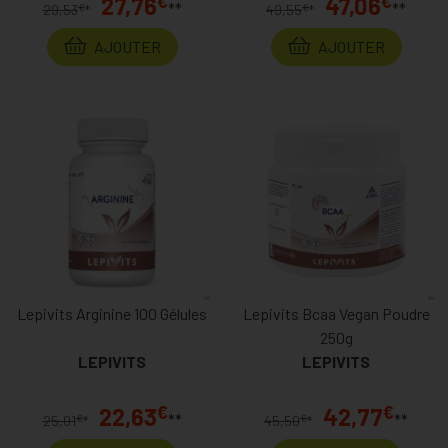
€
€
27,76
47,06
**
**
€
€
29,53
*
49,55
*
AJOUTER
AJOUTER
Lepivits Arginine 100 Gélules
Lepivits Bcaa Vegan Poudre
250g
LEPIVITS
LEPIVITS
€
€
22,63
42,77
**
**
€
€
25,01
*
45,50
*