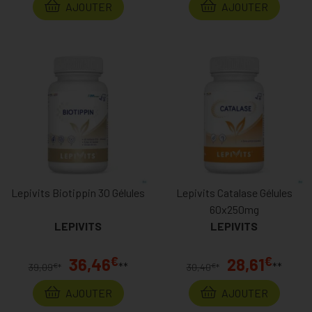
AJOUTER
AJOUTER
Lepivits Biotippin 30 Gélules
Lepivits Catalase Gélules
60x250mg
LEPIVITS
LEPIVITS
€
€
36,46
28,61
**
**
€
€
39,09
*
30,40
*
AJOUTER
AJOUTER