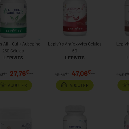
s Ail + Gui + Aubepine
Lepivits Antioxyvits Gélules
Lepivi
250 Gélules
60
LEPIVITS
LEPIVITS
L
€
€
27,76
47,06
**
**
€
€
€
53
*
49,55
*
25,01
AJOUTER
AJOUTER