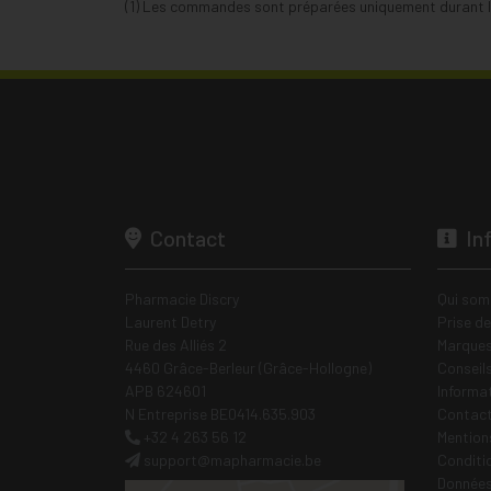
(1) Les commandes sont préparées uniquement durant le
Contact
In
Pharmacie Discry
Qui som
Laurent Detry
Prise d
Rue des Alliés 2
Marques
4460 Grâce-Berleur (Grâce-Hollogne)
Conseil
APB 624601
Informa
N Entreprise BE0414.635.903
Contac
+32 4 263 56 12
Mentions
support
@
mapharmacie.be
Conditi
Données