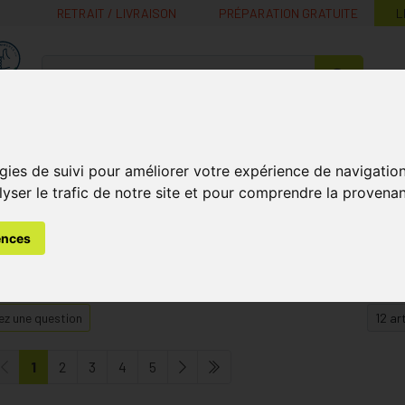
RETRAIT / LIVRAISON
PRÉPARATION GRATUITE
L
MaPharmacie.be ma santé, mes conseils, mes prix
Nutrition -
Soins Bébé et
Médecines
Minceur
B
Vitamines
Grossesse
naturelles
gies de suivi pour améliorer votre expérience de navigatio
lyser le trafic de notre site et pour comprendre la provenan
ences
z une question
1
2
3
4
5