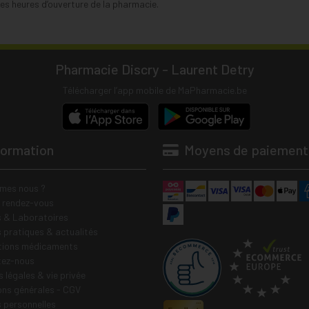
s heures d’ouverture de la pharmacie.
Pharmacie Discry - Laurent Detry
Télécharger l’app mobile de MaPharmacie.be
formation
Moyens de paiement
mes nous ?
e rendez-vous
 & Laboratoires
s pratiques & actualités
tions médicaments
tez-nous
 légales & vie privée
ons générales - CGV
 personnelles