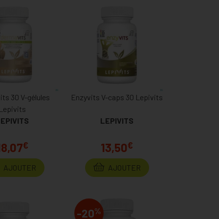
ts 30 V-gélules
Enzyvits V-caps 30 Lepivits
Lepivits
EPIVITS
LEPIVITS
€
€
18,07
13,50
AJOUTER
AJOUTER
%
-20