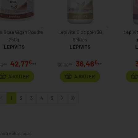
ts Bcaa Vegan Poudre
Lepivits Biotippin 30
Lepivi
250g
Gélules
g
LEPIVITS
LEPIVITS
L
€
€
42,77
36,46
**
**
€
€
50
*
39,09
*
AJOUTER
AJOUTER
1
2
3
4
5
s notre pharmacie.