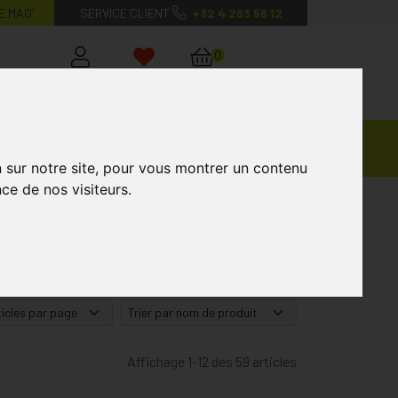
E MAG’
SERVICE CLIENT
+32 4 263 56 12
0
Mon
Mes
Mon
compte
favoris
panier
Ventes
andagisterie
Vétérinaire
Marques
Privées
n sur notre site, pour vous montrer un contenu
ce de nos visiteurs.
Affichage 1-12 des 59 articles