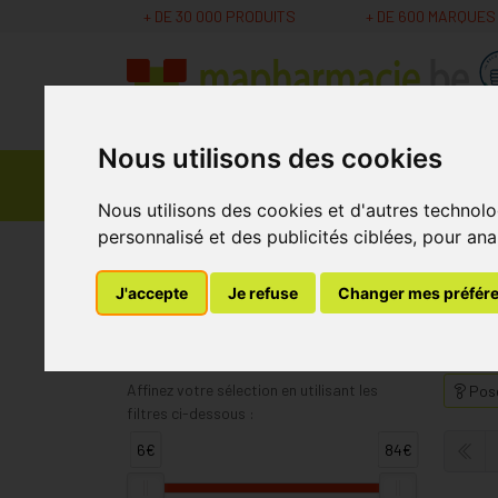
+ DE 30 000 PRODUITS
+ DE 600 MARQUES
Nous utilisons des cookies
Parapharmacie -
Promos
Médicaments
Cosmétiques
Nous utilisons des cookies et d'autres technolo
personnalisé et des publicités ciblées, pour ana
MaPharmacie.be
Lepivits
J'accepte
Je refuse
Changer mes préfér
Lepivits
Affinez votre sélection en utilisant les
Pose
filtres ci-dessous :
6€
84€