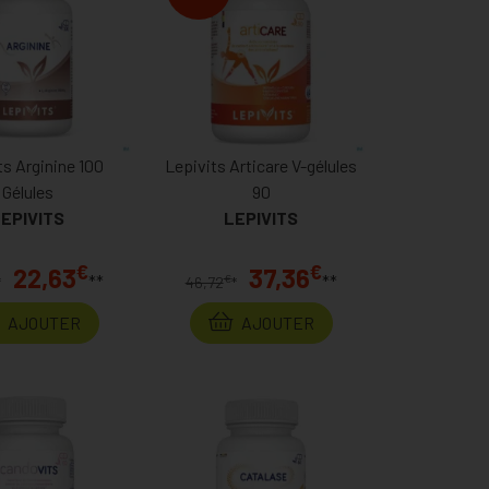
ts Arginine 100
Lepivits Articare V-gélules
Gélules
90
EPIVITS
LEPIVITS
€
€
22,63
37,36
**
**
€
*
46,72
*
AJOUTER
AJOUTER