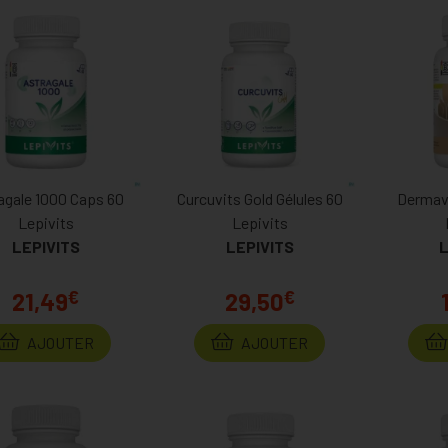
agale 1000 Caps 60
Curcuvits Gold Gélules 60
Dermavi
Lepivits
Lepivits
LEPIVITS
LEPIVITS
L
€
€
21,49
29,50
AJOUTER
AJOUTER