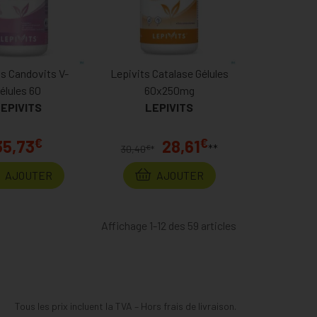
ts Candovits V-
Lepivits Catalase Gélules
élules 60
60x250mg
EPIVITS
LEPIVITS
€
€
35,73
28,61
**
€
30,40
*
AJOUTER
AJOUTER
Affichage 1-12 des 59 articles
Tous les prix incluent la TVA – Hors frais de livraison.