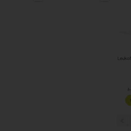
Leukof
3