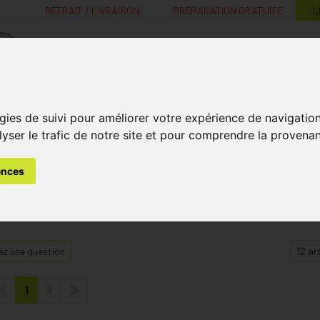
RETRAIT / LIVRAISON
PRÉPARATION GRATUITE
L
MaPharmacie.be ma santé, mes conseils, mes prix
Nutrition -
Soins Bébé et
Médecines
gies de suivi pour améliorer votre expérience de navigatio
Minceur
B
Vitamines
Grossesse
naturelles
lyser le trafic de notre site et pour comprendre la provenan
ences
z une question
1