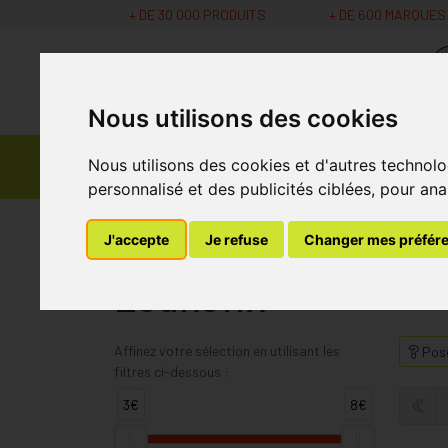
+ DE 30 000 PRODUITS
+ DE 600 MARQUES
Nous utilisons des cookies
Parapharmacie -
Nous utilisons des cookies et d'autres technolo
Promos
Médicaments
Cosmétiques
personnalisé et des publicités ciblées, pour ana
MaPharmacie.be
Leukofix
J'accepte
Je refuse
Changer mes préfér
Leukofix
Affinez votre sélection en utilisant les
Pose
filtres ci-dessous :
3€
8€