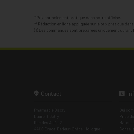
* Prix normalement pratiqué dans notre officine.
** Réduction en ligne appliquée sur le prix pratiqué dan
(1) Les commandes sont préparées uniquement durant le
Contact
In
Pharmacie Discry
Qui som
Laurent Detry
Prise d
Rue des Alliés 2
Marques
4460 Grâce-Berleur (Grâce-Hollogne)
Conseil