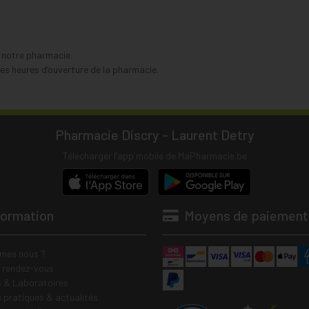
s notre pharmacie.
s heures d’ouverture de la pharmacie.
Pharmacie Discry - Laurent Detry
Télécharger l’app mobile de MaPharmacie.be
formation
Moyens de paiement
mes nous ?
e rendez-vous
 & Laboratoires
s pratiques & actualités