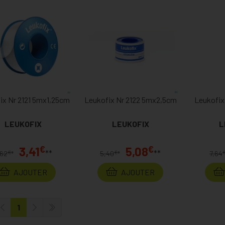
ix Nr 2121 5mx1,25cm
Leukofix Nr 2122 5mx2,5cm
Leukofix
LEUKOFIX
LEUKOFIX
L
€
€
3,41
5,08
**
**
€
€
,62
*
5,40
*
7,64
AJOUTER
AJOUTER
1