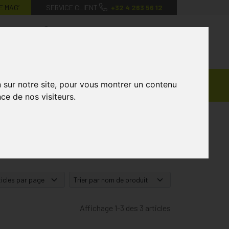
E MAG’
SERVICE CLIENT
+32 4 263 56 12
0
Mon
Mes
Mon
compte
favoris
panier
Ventes
n sur notre site, pour vous montrer un contenu
andagisterie
Vétérinaire
Marques
Privées
ce de nos visiteurs.
Affichage 1-3 des 3 articles