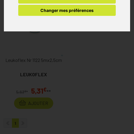
Changer mes préférences
Leukoflex Nr 1122 5mx2,5cm
LEUKOFLEX
€
5,31
**
€
5,63
*
AJOUTER
1