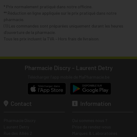
* Prix normalement pratiqué dans notre officine.
** Réduction en ligne appliquée sur le prix pratiqué dans notre
pharmacie.
(1) Les commandes sont préparées uniquement durant les heures
d’ouverture de la pharmacie.
Tous les prix incluent la TVA – Hors frais de livraison.
Pharmacie Discry - Laurent Detry
Télécharger l’app mobile de MaPharmacie.be
Contact
Information
Pharmacie Discry
Qui sommes nous ?
Laurent Detry
Prise de rendez-vous
Rue des Alliés 2
Marques & Laboratoires