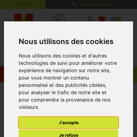
LE MAG’
+32 4 263 56 12
MaPharmacie.be ma santé, mes conse
0
Nous utilisons des cookies
Nous utilisons des cookies et d'autres
technologies de suivi pour améliorer votre
expérience de navigation sur notre site,
Promos
Produits
pour vous montrer un contenu
personnalisé et des publicités ciblées,
Leukoflex
pour analyser le trafic de notre site et
pour comprendre la provenance de nos
visiteurs.
Menu/Filtres
J'accepte
1
Je refuse