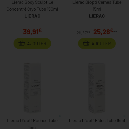
Lierac Body Sculpt Le
Lierac Diopti Cernes Tube
Concentré Cryo Tube 150ml
15ml
LIERAC
LIERAC
€
€
39,91
25,28
**
€
26,87
*
AJOUTER
AJOUTER
Lierac Diopti Poches Tube
Lierac Diopti Rides Tube 15ml
15ml