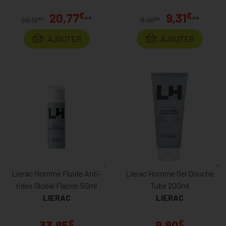
€
€
20,77
9,31
**
**
€
€
22,12
*
9,90
*
AJOUTER
AJOUTER
Lierac Homme Fluide Anti-
Lierac Homme Gel Douche
rides Global Flacon 50ml
Tube 200ml
LIERAC
LIERAC
€
€
33,85
9,90