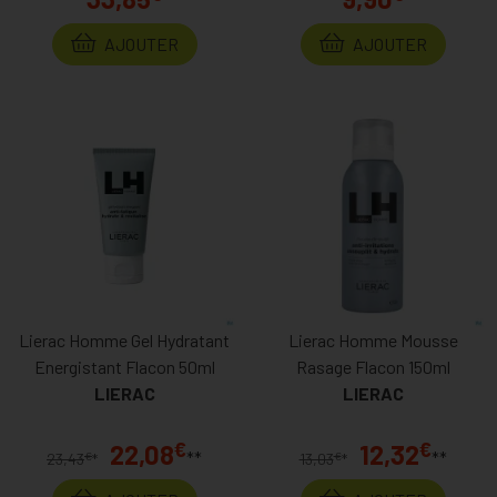
AJOUTER
AJOUTER
Lierac Homme Gel Hydratant
Lierac Homme Mousse
Energistant Flacon 50ml
Rasage Flacon 150ml
LIERAC
LIERAC
€
€
22,08
12,32
**
**
€
€
23,43
*
13,03
*