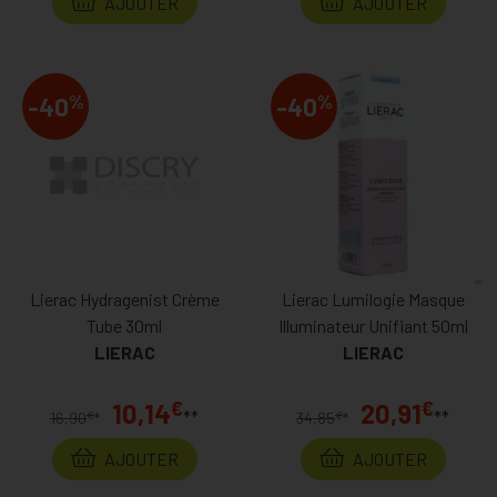
AJOUTER
AJOUTER
%
%
-40
-40
Lierac Hydragenist Crème
Lierac Lumilogie Masque
Tube 30ml
Illuminateur Unifiant 50ml
LIERAC
LIERAC
€
€
10,14
20,91
**
**
€
€
16,90
*
34,85
*
AJOUTER
AJOUTER