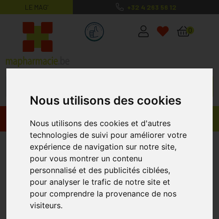
LE MAG’
+32 4 263 56 12
MaPharmacie.be ma santé, mes conse
0
Nous utilisons des cookies
Promos
Produits
Nous utilisons des cookies et d'autres
technologies de suivi pour améliorer votre
Lierac
expérience de navigation sur notre site,
pour vous montrer un contenu
personnalisé et des publicités ciblées,
pour analyser le trafic de notre site et
pour comprendre la provenance de nos
visiteurs.