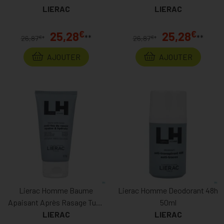
LIERAC
LIERAC
€
€
25,28
25,28
**
**
€
€
26,87
*
26,87
*
AJOUTER
AJOUTER
Lierac Homme Baume
Lierac Homme Deodorant 48h
Apaisant Après Rasage Tube
50ml
LIERAC
75ml
LIERAC