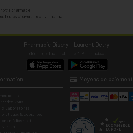
s notre pharmacie.
s heures d’ouverture de la pharmacie.
Pharmacie Discry - Laurent Detry
Télécharger l’app mobile de MaPharmacie.be
formation
Moyens de paiement
mes nous ?
e rendez-vous
 & Laboratoires
s pratiques & actualités
tions médicaments
tez-nous
 légales & vie privée