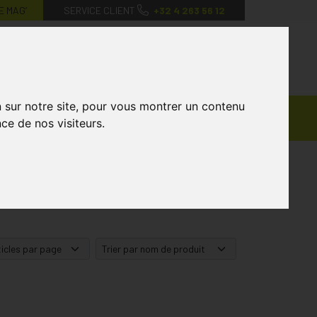
E MAG’
SERVICE CLIENT
+32 4 263 56 12
0
Mon
Mes
Mon
compte
favoris
panier
n sur notre site, pour vous montrer un contenu
Ventes
andagisterie
Vétérinaire
Marques
ce de nos visiteurs.
Privées