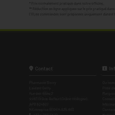
* Prix normalement pratiqué dans notre officine.
** Réduction en ligne appliquée sur le prix pratiqué dan
(1) Les commandes sont préparées uniquement durant le
Contact
In
Pharmacie Discry
Qui som
Laurent Detry
Prise d
Rue des Alliés 2
Marques
4460 Grâce-Berleur (Grâce-Hollogne)
Conseil
APB 624601
Informa
N Entreprise BE0414.635.903
Contac
+32 4 263 56 12
Mentions