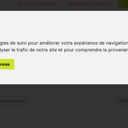
RETRAIT / LIVRAISON
PRÉPARATION GRATUITE
L
MaPharmacie.be ma santé, mes conseils, mes prix
gies de suivi pour améliorer votre expérience de navigatio
Nutrition -
Soins Bébé et
Médecines
Minceur
B
lyser le trafic de notre site et pour comprendre la provenan
Vitamines
Grossesse
naturelles
ences
z une question