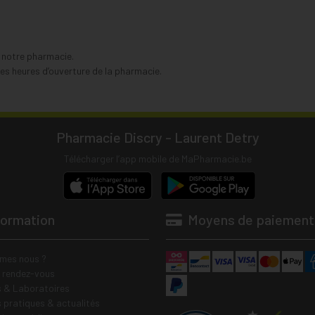
s notre pharmacie.
s heures d’ouverture de la pharmacie.
Pharmacie Discry - Laurent Detry
Télécharger l’app mobile de MaPharmacie.be
formation
Moyens de paiement
mes nous ?
e rendez-vous
 & Laboratoires
s pratiques & actualités