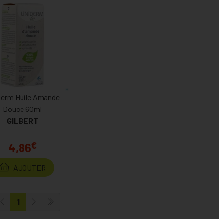
derm Huile Amande
Douce 60ml
GILBERT
€
4,86
AJOUTER
1