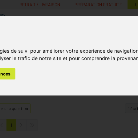
RETRAIT / LIVRAISON
PRÉPARATION GRATUITE
L
MaPharmacie.be ma santé, mes conseils, mes prix
Nutrition -
Soins Bébé et
Médecines
gies de suivi pour améliorer votre expérience de navigatio
Minceur
B
Vitamines
Grossesse
naturelles
lyser le trafic de notre site et pour comprendre la provenan
ences
z une question
1