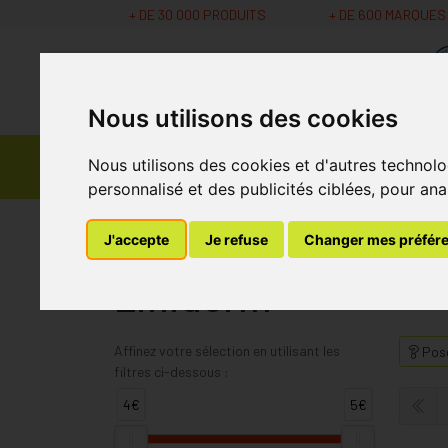
+ DE 30 000 PRODUITS
+ DE 600 MARQUES
Nous utilisons des cookies
Parapharmacie -
Nous utilisons des cookies et d'autres technolo
Promos
Médicaments
Cosmétiques
personnalisé et des publicités ciblées, pour ana
MaPharmacie.be
Liniderm
J'accepte
Je refuse
Changer mes préfér
Liniderm
Affinez votre sélection en utilisant les
Pose
filtres ci-dessous :
4€
5€