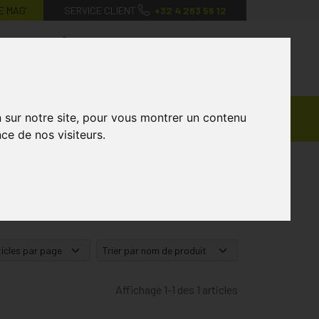
E MAG’
SERVICE CLIENT
+32 4 263 56 12
0
Mon
Mes
Mon
compte
favoris
panier
Ventes
n sur notre site, pour vous montrer un contenu
andagisterie
Vétérinaire
Marques
Privées
ce de nos visiteurs.
Affichage 1-1 des 1 articles