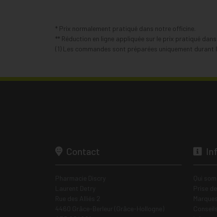
* Prix normalement pratiqué dans notre officine.
** Réduction en ligne appliquée sur le prix pratiqué dan
(1) Les commandes sont préparées uniquement durant le
Contact
In
Pharmacie Discry
Qui som
Laurent Detry
Prise d
Rue des Alliés 2
Marques
4460 Grâce-Berleur (Grâce-Hollogne)
Conseil