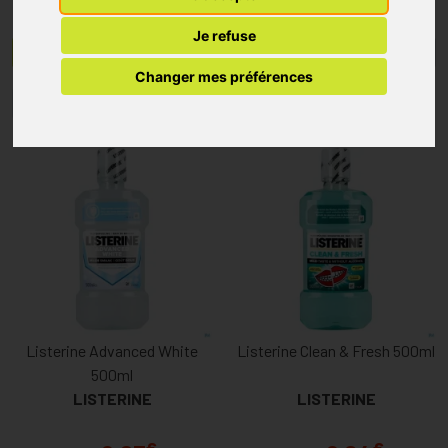
Je refuse
Menu/Filtres
Changer mes préférences
1
Listerine Advanced White
Listerine Clean & Fresh 500ml
500ml
LISTERINE
LISTERINE