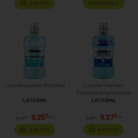
AJOUTER
INDISPONIBLE
Listerine Coolmint Mild 500ml
Listerine Total Care
Protection A/tartre 500ml
LISTERINE
LISTERINE
€
€
9,25
9,27
**
**
€
€
9,79
*
9,81
*
AJOUTER
AJOUTER