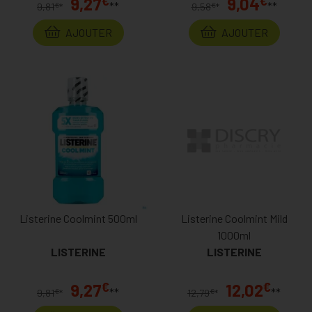
€
€
9,27
9,04
**
**
€
€
9,81
*
9,58
*
AJOUTER
AJOUTER
Listerine Coolmint 500ml
Listerine Coolmint Mild
1000ml
LISTERINE
LISTERINE
€
€
9,27
12,02
**
**
€
€
9,81
*
12,79
*