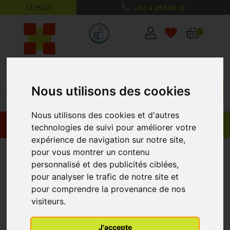
LE MAG’
+32 4 263 56 12
MaPharmacie.be ma santé, mes conse
0
Nous utilisons des cookies
Nous utilisons des cookies et d'autres
Promos
Produits
technologies de suivi pour améliorer votre
expérience de navigation sur notre site,
Listerine
pour vous montrer un contenu
personnalisé et des publicités ciblées,
pour analyser le trafic de notre site et
pour comprendre la provenance de nos
visiteurs.
J'accepte