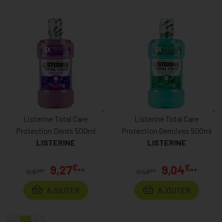
Listerine Total Care
Listerine Total Care
Protection Dents 500ml
Protection Gencives 500ml
LISTERINE
LISTERINE
€
€
9,27
9,04
**
**
€
€
9,81
*
9,58
*
AJOUTER
AJOUTER