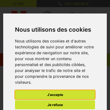
LE MAG’
+32 4 263 56 12
MaPharmacie.be ma santé, mes conse
0
Nous utilisons des cookies
Nous utilisons des cookies et d'autres
technologies de suivi pour améliorer votre
expérience de navigation sur notre site,
pour vous montrer un contenu
Promos
Produits
personnalisé et des publicités ciblées,
pour analyser le trafic de notre site et
Lophar
pour comprendre la provenance de nos
visiteurs.
Menu/Filtres
J'accepte
* Prix normalement pratiqué dans notre officine.
Je refuse
** Réduction en ligne appliquée sur le prix pratiqué dans notre