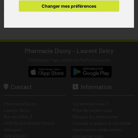
pharmacie.
Changer mes préférences
(1) Les commandes sont préparées uniquement durant les heures
d’ouverture de la pharmacie.
Tous les prix incluent la TVA – Hors frais de livraison.
Pharmacie Discry - Laurent Detry
Télécharger l’app mobile de MaPharmacie.be
Contact
Information
Pharmacie Discry
Qui sommes nous ?
Laurent Detry
Prise de rendez-vous
Rue des Alliés 2
Marques & Laboratoires
4460 Grâce-Berleur (Grâce-
Conseils pratiques & actualités
Hollogne)
Informations médicaments
APB 624601
Contactez-nous