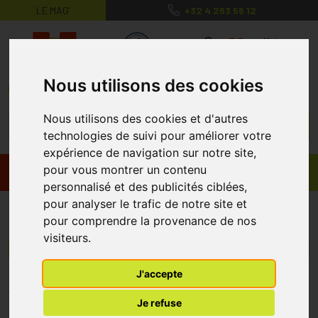
LE MAG’
+32 4 263 56 12
MaPharmacie.be ma santé, mes conse
0
Nous utilisons des cookies
Nous utilisons des cookies et d'autres
technologies de suivi pour améliorer votre
expérience de navigation sur notre site,
pour vous montrer un contenu
Promos
Produits
personnalisé et des publicités ciblées,
pour analyser le trafic de notre site et
Lovi
pour comprendre la provenance de nos
visiteurs.
Menu/Filtres
J'accepte
* Prix normalement pratiqué dans notre officine.
Je refuse
** Réduction en ligne appliquée sur le prix pratiqué dans notre