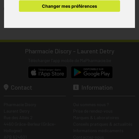
pharmacie.
Changer mes préférences
(1) Les commandes sont préparées uniquement durant les heures
d’ouverture de la pharmacie.
Tous les prix incluent la TVA – Hors frais de livraison.
Pharmacie Discry - Laurent Detry
Télécharger l’app mobile de MaPharmacie.be
Contact
Information
Pharmacie Discry
Qui sommes nous ?
Laurent Detry
Prise de rendez-vous
Rue des Alliés 2
Marques & Laboratoires
4460 Grâce-Berleur (Grâce-
Conseils pratiques & actualités
Hollogne)
Informations médicaments
APB 624601
Contactez-nous