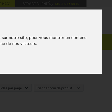
E MAG’
SERVICE CLIENT
+32 4 263 56 12
0
Mon
Mes
Mon
compte
favoris
panier
n sur notre site, pour vous montrer un contenu
Ventes
andagisterie
Vétérinaire
Marques
ce de nos visiteurs.
Privées