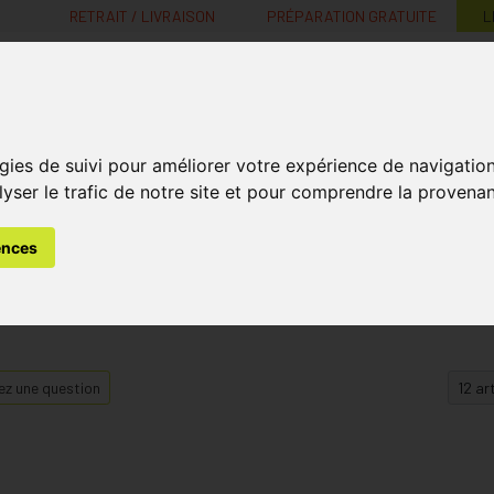
RETRAIT / LIVRAISON
PRÉPARATION GRATUITE
L
MaPharmacie.be ma santé, mes conseils, mes prix
gies de suivi pour améliorer votre expérience de navigatio
Nutrition -
Soins Bébé et
Médecines
Minceur
B
lyser le trafic de notre site et pour comprendre la provenan
Vitamines
Grossesse
naturelles
ences
z une question