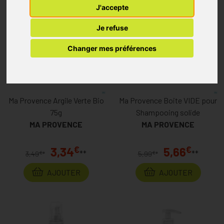
J'accepte
Je refuse
Changer mes préférences
Ma Provence Argile Verte Bio
Ma Provence Boite VIDE pour
75g
Shampooing solide
MA PROVENCE
MA PROVENCE
€
€
3,34
5,66
**
**
€
€
3,49
*
5,99
*
AJOUTER
AJOUTER