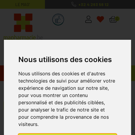
LE MAG’
+32 4 263 56 12
MaPharmacie.be ma santé, mes conse
0
Nous utilisons des cookies
Promos
Produits
Nous utilisons des cookies et d'autres
technologies de suivi pour améliorer votre
expérience de navigation sur notre site,
Ma Provence
pour vous montrer un contenu
personnalisé et des publicités ciblées,
Menu/Filtres
pour analyser le trafic de notre site et
pour comprendre la provenance de nos
1
2
3
4
visiteurs.