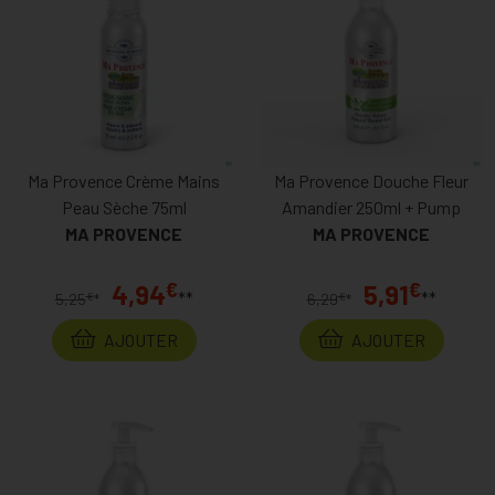
Ma Provence Crème Mains
Ma Provence Douche Fleur
Peau Sèche 75ml
Amandier 250ml + Pump
MA PROVENCE
MA PROVENCE
€
€
4,94
5,91
**
**
€
€
5,25
*
6,29
*
AJOUTER
AJOUTER