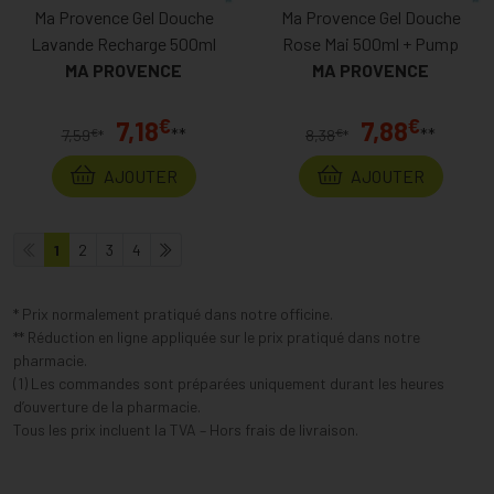
Ma Provence Gel Douche
Ma Provence Gel Douche
Lavande Recharge 500ml
Rose Mai 500ml + Pump
MA PROVENCE
MA PROVENCE
€
€
7,18
7,88
**
**
€
€
7,59
*
8,38
*
AJOUTER
AJOUTER
1
2
3
4
* Prix normalement pratiqué dans notre officine.
** Réduction en ligne appliquée sur le prix pratiqué dans notre
pharmacie.
(1) Les commandes sont préparées uniquement durant les heures
d’ouverture de la pharmacie.
Tous les prix incluent la TVA – Hors frais de livraison.