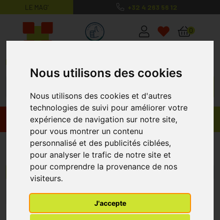
LE MAG’
+32 4 263 56 12
MaPharmacie.be ma santé, mes conse
0
Nous utilisons des cookies
Nous utilisons des cookies et d'autres
technologies de suivi pour améliorer votre
expérience de navigation sur notre site,
Promos
Produits
pour vous montrer un contenu
personnalisé et des publicités ciblées,
Macula
pour analyser le trafic de notre site et
pour comprendre la provenance de nos
Menu/Filtres
visiteurs.
1
J'accepte