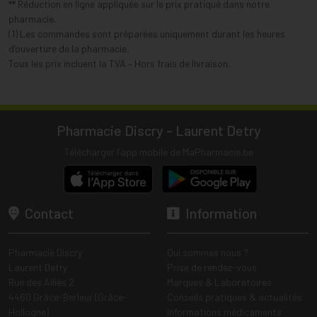
** Réduction en ligne appliquée sur le prix pratiqué dans notre
pharmacie.
(1) Les commandes sont préparées uniquement durant les heures
d’ouverture de la pharmacie.
Tous les prix incluent la TVA – Hors frais de livraison.
Pharmacie Discry - Laurent Detry
Télécharger l’app mobile de MaPharmacie.be
Contact
Information
Pharmacie Discry
Qui sommes nous ?
Laurent Detry
Prise de rendez-vous
Rue des Alliés 2
Marques & Laboratoires
4460 Grâce-Berleur (Grâce-
Conseils pratiques & actualités
Hollogne)
Informations médicaments