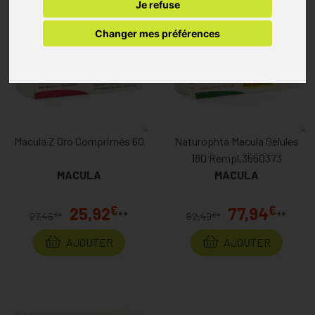
Je refuse
Changer mes préférences
Macula Z Oro Comprimés 60
Naturophta Macula Gélules
180 Rempl.3550373
MACULA
MACULA
€
€
25,92
77,94
**
**
€
€
27,46
*
82,49
*
AJOUTER
AJOUTER