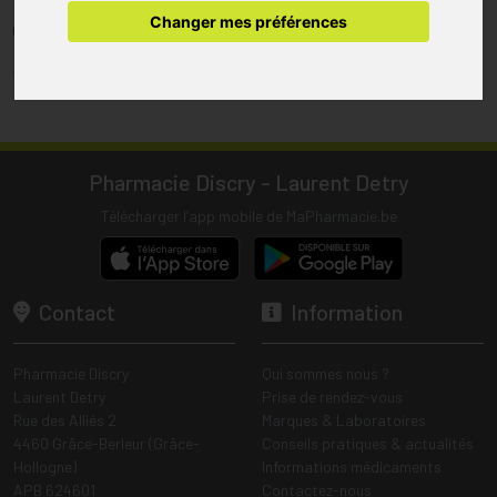
pharmacie.
Changer mes préférences
(1) Les commandes sont préparées uniquement durant les heures
d’ouverture de la pharmacie.
Tous les prix incluent la TVA – Hors frais de livraison.
Pharmacie Discry - Laurent Detry
Télécharger l’app mobile de MaPharmacie.be
Contact
Information
Pharmacie Discry
Qui sommes nous ?
Laurent Detry
Prise de rendez-vous
Rue des Alliés 2
Marques & Laboratoires
4460 Grâce-Berleur (Grâce-
Conseils pratiques & actualités
Hollogne)
Informations médicaments
APB 624601
Contactez-nous