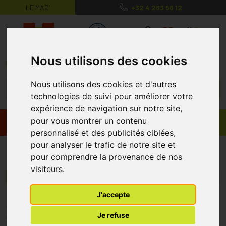
LE MAG’
+32 4 263 56 12
MaPharmacie.be ma santé, mes conse
0
Nous utilisons des cookies
Nous utilisons des cookies et d'autres
technologies de suivi pour améliorer votre
expérience de navigation sur notre site,
pour vous montrer un contenu
Promos
Produits
personnalisé et des publicités ciblées,
pour analyser le trafic de notre site et
MagneFATIGUE
pour comprendre la provenance de nos
visiteurs.
Menu/Filtres
J'accepte
* Prix normalement pratiqué dans notre officine.
Je refuse
** Réduction en ligne appliquée sur le prix pratiqué dans notre