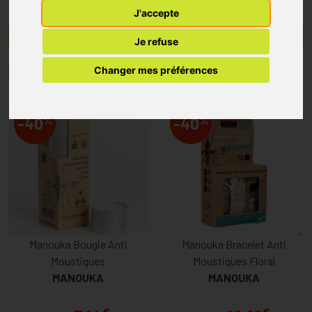
J'accepte
Menu/Filtres
Je refuse
Changer mes préférences
1
2
3
%
%
-40
-40
Manouka Bougie Anti
Manouka Bracelet Anti
Moustiques
Moustiques Floral
MANOUKA
MANOUKA