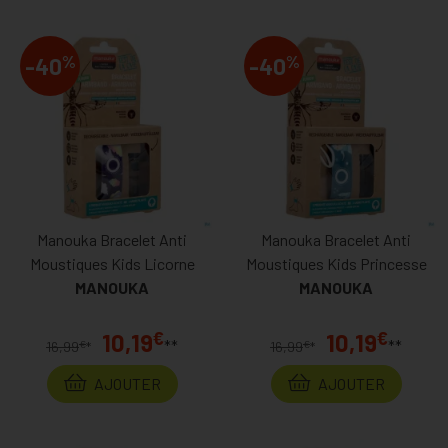
%
%
-40
-40
Manouka Bracelet Anti
Manouka Bracelet Anti
Moustiques Kids Licorne
Moustiques Kids Princesse
MANOUKA
MANOUKA
€
€
10,19
10,19
**
**
€
€
16,99
*
16,99
*
AJOUTER
AJOUTER