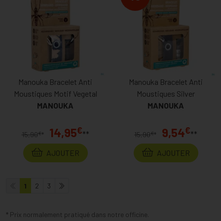
Manouka Bracelet Anti
Manouka Bracelet Anti
Moustiques Motif Vegetal
Moustiques Silver
MANOUKA
MANOUKA
€
€
14,95
9,54
**
**
€
€
15,90
*
15,90
*
AJOUTER
AJOUTER
1
2
3
* Prix normalement pratiqué dans notre officine.