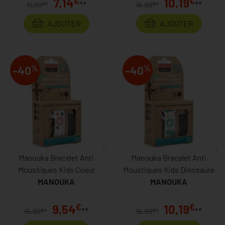
€
€
7,14
10,19
**
**
€
€
11,90
*
16,99
*
AJOUTER
AJOUTER
%
%
-40
-40
Manouka Bracelet Anti
Manouka Bracelet Anti
Moustiques Kids Coeur
Moustiques Kids Dinosaure
MANOUKA
MANOUKA
€
€
9,54
10,19
**
**
€
€
15,90
*
16,99
*