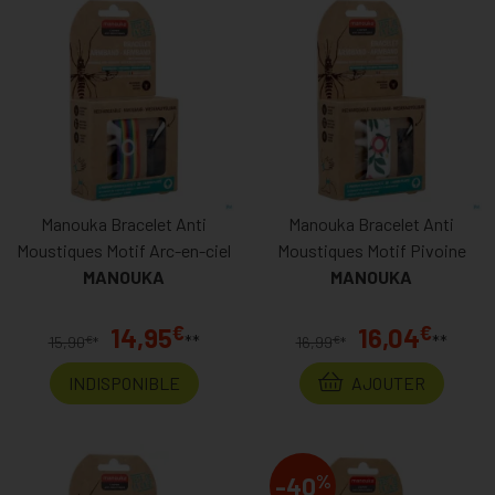
Manouka Bracelet Anti
Manouka Bracelet Anti
Moustiques Motif Arc-en-ciel
Moustiques Motif Pivoine
MANOUKA
MANOUKA
€
€
14,95
16,04
**
**
€
€
15,90
*
16,99
*
INDISPONIBLE
AJOUTER
%
-40