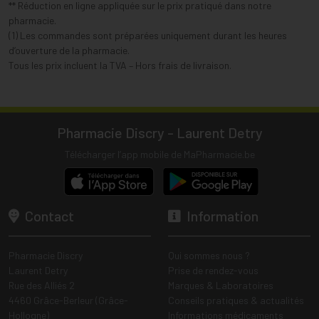
** Réduction en ligne appliquée sur le prix pratiqué dans notre
pharmacie.
(1) Les commandes sont préparées uniquement durant les heures
d’ouverture de la pharmacie.
Tous les prix incluent la TVA – Hors frais de livraison.
Pharmacie Discry - Laurent Detry
Télécharger l’app mobile de MaPharmacie.be
Contact
Information
Pharmacie Discry
Qui sommes nous ?
Laurent Detry
Prise de rendez-vous
Rue des Alliés 2
Marques & Laboratoires
4460 Grâce-Berleur (Grâce-
Conseils pratiques & actualités
Hollogne)
Informations médicaments