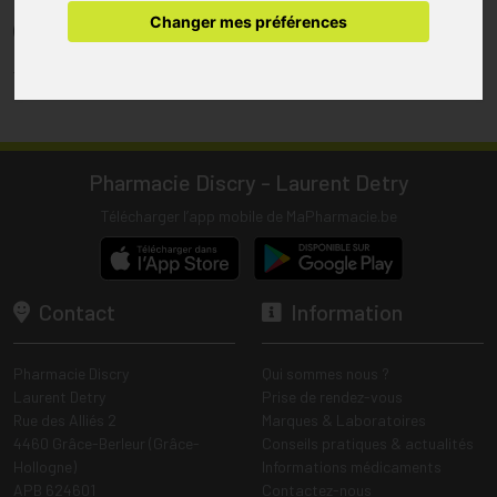
pharmacie.
Changer mes préférences
(1) Les commandes sont préparées uniquement durant les heures
d’ouverture de la pharmacie.
Tous les prix incluent la TVA – Hors frais de livraison.
Pharmacie Discry - Laurent Detry
Télécharger l’app mobile de MaPharmacie.be
Contact
Information
Pharmacie Discry
Qui sommes nous ?
Laurent Detry
Prise de rendez-vous
Rue des Alliés 2
Marques & Laboratoires
4460 Grâce-Berleur (Grâce-
Conseils pratiques & actualités
Hollogne)
Informations médicaments
APB 624601
Contactez-nous