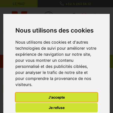
LE MAG’
+32 4 263 56 12
MaPharmacie.be ma santé, mes conse
0
Nous utilisons des cookies
Nous utilisons des cookies et d'autres
technologies de suivi pour améliorer votre
expérience de navigation sur notre site,
pour vous montrer un contenu
Promos
Produits
personnalisé et des publicités ciblées,
pour analyser le trafic de notre site et
Maxi Guard
pour comprendre la provenance de nos
visiteurs.
Menu/Filtres
J'accepte
* Prix normalement pratiqué dans notre officine.
Je refuse
** Réduction en ligne appliquée sur le prix pratiqué dans notre