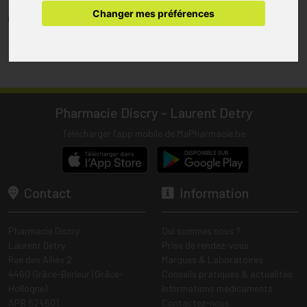
pharmacie.
Changer mes préférences
(1) Les commandes sont préparées uniquement durant les heures
d’ouverture de la pharmacie.
Tous les prix incluent la TVA – Hors frais de livraison.
Pharmacie Discry - Laurent Detry
Télécharger l’app mobile de MaPharmacie.be
Contact
Information
Pharmacie Discry
Qui sommes nous ?
Laurent Detry
Prise de rendez-vous
Rue des Alliés 2
Marques & Laboratoires
4460 Grâce-Berleur (Grâce-
Conseils pratiques & actualités
Hollogne)
Informations médicaments
APB 624601
Contactez-nous