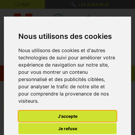
LE MAG’
+32 4 263 56 12
MaPharmacie.be ma santé, mes conse
0
Nous utilisons des cookies
Nous utilisons des cookies et d'autres
technologies de suivi pour améliorer votre
expérience de navigation sur notre site,
pour vous montrer un contenu
Promos
Produits
personnalisé et des publicités ciblées,
pour analyser le trafic de notre site et
Maximize Europe
pour comprendre la provenance de nos
visiteurs.
Menu/Filtres
J'accepte
* Prix normalement pratiqué dans notre officine.
Je refuse
** Réduction en ligne appliquée sur le prix pratiqué dans notre