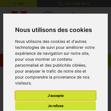
LE MAG’
+32 4 263 56 12
MaPharmacie.be ma santé, mes conse
0
Nous utilisons des cookies
Nous utilisons des cookies et d'autres
technologies de suivi pour améliorer votre
expérience de navigation sur notre site,
pour vous montrer un contenu
Promos
Produits
personnalisé et des publicités ciblées,
pour analyser le trafic de notre site et
Medical Essentials
pour comprendre la provenance de nos
visiteurs.
Menu/Filtres
J'accepte
* Prix normalement pratiqué dans notre officine.
Je refuse
** Réduction en ligne appliquée sur le prix pratiqué dans notre