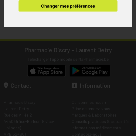
pharmacie.
Changer mes préférences
(1) Les commandes sont préparées uniquement durant les heures
d’ouverture de la pharmacie.
Tous les prix incluent la TVA – Hors frais de livraison.
Pharmacie Discry - Laurent Detry
Télécharger l’app mobile de MaPharmacie.be
Contact
Information
Pharmacie Discry
Qui sommes nous ?
Laurent Detry
Prise de rendez-vous
Rue des Alliés 2
Marques & Laboratoires
4460 Grâce-Berleur (Grâce-
Conseils pratiques & actualités
Hollogne)
Informations médicaments
APB 624601
Contactez-nous