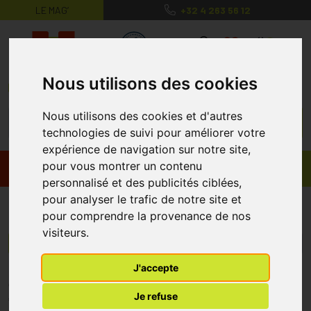
LE MAG’
+32 4 263 56 12
MaPharmacie.be ma santé, mes conse
0
Nous utilisons des cookies
Nous utilisons des cookies et d'autres
technologies de suivi pour améliorer votre
expérience de navigation sur notre site,
pour vous montrer un contenu
Promos
Produits
personnalisé et des publicités ciblées,
pour analyser le trafic de notre site et
Medimundi
pour comprendre la provenance de nos
visiteurs.
Menu/Filtres
J'accepte
* Prix normalement pratiqué dans notre officine.
Je refuse
** Réduction en ligne appliquée sur le prix pratiqué dans notre