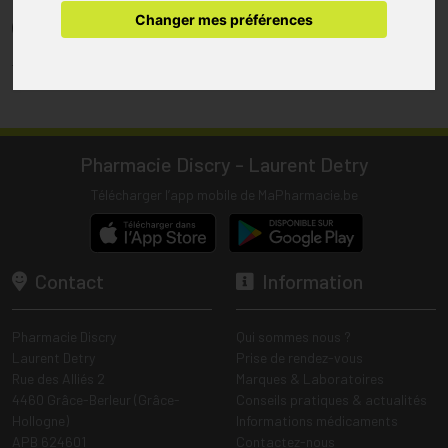
pharmacie.
Changer mes préférences
(1) Les commandes sont préparées uniquement durant les heures
d’ouverture de la pharmacie.
Tous les prix incluent la TVA – Hors frais de livraison.
Pharmacie Discry - Laurent Detry
Télécharger l’app mobile de MaPharmacie.be
Contact
Information
Pharmacie Discry
Qui sommes nous ?
Laurent Detry
Prise de rendez-vous
Rue des Alliés 2
Marques & Laboratoires
4460 Grâce-Berleur (Grâce-
Conseils pratiques & actualités
Hollogne)
Informations médicaments
APB 624601
Contactez-nous