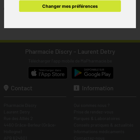
pharmacie.
Changer mes préférences
(1) Les commandes sont préparées uniquement durant les heures
d’ouverture de la pharmacie.
Tous les prix incluent la TVA – Hors frais de livraison.
Pharmacie Discry - Laurent Detry
Télécharger l’app mobile de MaPharmacie.be
Contact
Information
Pharmacie Discry
Qui sommes nous ?
Laurent Detry
Prise de rendez-vous
Rue des Alliés 2
Marques & Laboratoires
4460 Grâce-Berleur (Grâce-
Conseils pratiques & actualités
Hollogne)
Informations médicaments
APB 624601
Contactez-nous