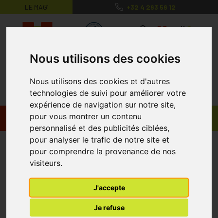
LE MAG’
+32 4 263 56 12
MaPharmacie.be ma santé, mes conse
0
Nous utilisons des cookies
Nous utilisons des cookies et d'autres
technologies de suivi pour améliorer votre
expérience de navigation sur notre site,
pour vous montrer un contenu
Promos
Produits
personnalisé et des publicités ciblées,
pour analyser le trafic de notre site et
Medis
pour comprendre la provenance de nos
visiteurs.
Menu/Filtres
J'accepte
* Prix normalement pratiqué dans notre officine.
Je refuse
** Réduction en ligne appliquée sur le prix pratiqué dans notre