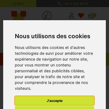
LE MAG’
+32 4 263 56 12
MaPharmacie.be ma santé, mes conse
0
Nous utilisons des cookies
Nous utilisons des cookies et d'autres
technologies de suivi pour améliorer votre
expérience de navigation sur notre site,
Promos
Produits
pour vous montrer un contenu
personnalisé et des publicités ciblées,
Medisana
pour analyser le trafic de notre site et
pour comprendre la provenance de nos
Menu/Filtres
visiteurs.
1
J'accepte