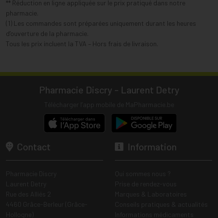
** Réduction en ligne appliquée sur le prix pratiqué dans notre
pharmacie.
(1) Les commandes sont préparées uniquement durant les heures
d’ouverture de la pharmacie.
Tous les prix incluent la TVA – Hors frais de livraison.
Pharmacie Discry - Laurent Detry
Télécharger l’app mobile de MaPharmacie.be
Contact
Information
Pharmacie Discry
Qui sommes nous ?
Laurent Detry
Prise de rendez-vous
Rue des Alliés 2
Marques & Laboratoires
4460 Grâce-Berleur (Grâce-
Conseils pratiques & actualités
Hollogne)
Informations médicaments