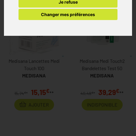
Je refuse
Changer mes préférences
Medisana Lancettes Medi
Medisana Medi Touch2
Touch 100
Bandelettes Test 50
MEDISANA
MEDISANA
€
€
15,15
39,29
**
**
€
€
15,74
*
40,48
*
AJOUTER
INDISPONIBLE