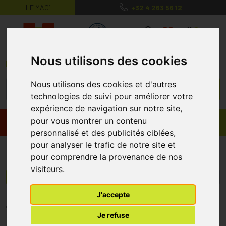
LE MAG’
+32 4 263 56 12
MaPharmacie.be ma santé, mes conse
0
Nous utilisons des cookies
Nous utilisons des cookies et d'autres
technologies de suivi pour améliorer votre
expérience de navigation sur notre site,
pour vous montrer un contenu
Promos
Produits
personnalisé et des publicités ciblées,
pour analyser le trafic de notre site et
Mediven For Men
pour comprendre la provenance de nos
visiteurs.
Menu/Filtres
J'accepte
* Prix normalement pratiqué dans notre officine.
Je refuse
** Réduction en ligne appliquée sur le prix pratiqué dans notre