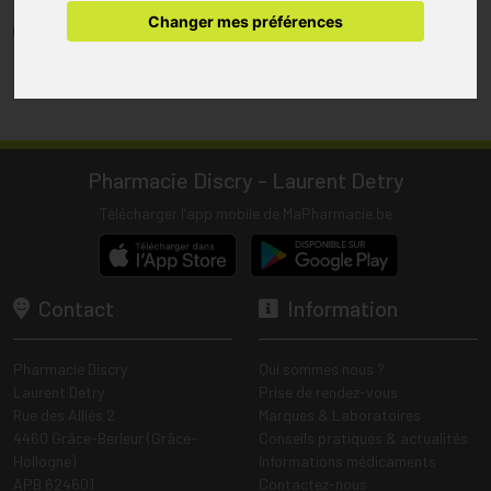
pharmacie.
Changer mes préférences
(1) Les commandes sont préparées uniquement durant les heures
d’ouverture de la pharmacie.
Tous les prix incluent la TVA – Hors frais de livraison.
Pharmacie Discry - Laurent Detry
Télécharger l’app mobile de MaPharmacie.be
Contact
Information
Pharmacie Discry
Qui sommes nous ?
Laurent Detry
Prise de rendez-vous
Rue des Alliés 2
Marques & Laboratoires
4460 Grâce-Berleur (Grâce-
Conseils pratiques & actualités
Hollogne)
Informations médicaments
APB 624601
Contactez-nous