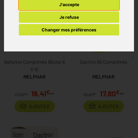
J'accepte
Je refuse
Changer mes préférences
Befortex Comprimés Blister 6
Dacitrin 90 Comprimés
X 10
MELPHAR
MELPHAR
€
€
16,41
17,80
**
**
€
€
17,30
*
18,81
*
AJOUTER
AJOUTER