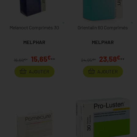
Melanoct Comprimés 30
Orientalin 60 Comprimés
MELPHAR
MELPHAR
€
€
15,65
23,58
**
**
€
€
16,60
*
24,95
*
AJOUTER
AJOUTER