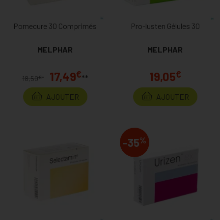
Pomecure 30 Comprimés
Pro-lusten Gélules 30
MELPHAR
MELPHAR
€
€
17,49
19,05
**
€
18,50
*
AJOUTER
AJOUTER
%
-35