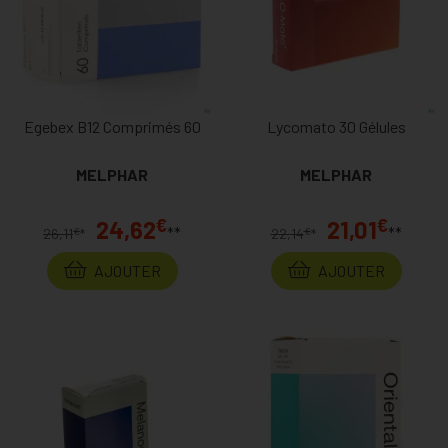
Egebex B12 Comprimés 60
Lycomato 30 Gélules
MELPHAR
MELPHAR
€
€
24,62
21,01
**
**
€
€
26,11
*
22,14
*
AJOUTER
AJOUTER