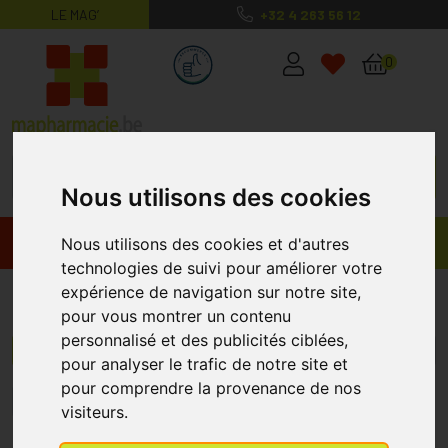
LE MAG’
+32 4 263 56 12
MaPharmacie.be ma santé, mes conse
0
Nous utilisons des cookies
Promos
Produits
Nous utilisons des cookies et d'autres
technologies de suivi pour améliorer votre
expérience de navigation sur notre site,
Melphar
pour vous montrer un contenu
personnalisé et des publicités ciblées,
Menu/Filtres
pour analyser le trafic de notre site et
pour comprendre la provenance de nos
1
2
visiteurs.