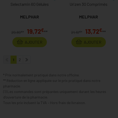
Selectamin 60 Gélules
Urizen 30 Comprimés
MELPHAR
MELPHAR
€
€
19,72
13,72
**
**
€
€
20,80
*
21,10
*
AJOUTER
AJOUTER
1
2
* Prix normalement pratiqué dans notre officine.
** Réduction en ligne appliquée sur le prix pratiqué dans notre
pharmacie.
(1) Les commandes sont préparées uniquement durant les heures
d’ouverture de la pharmacie.
Tous les prix incluent la TVA – Hors frais de livraison.