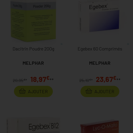
Dacitrin Poudre 200g
Egebex 60 Comprimés
MELPHAR
MELPHAR
€
€
18,97
23,67
**
**
€
€
20,95
*
25,10
*
AJOUTER
AJOUTER