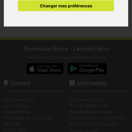
pharmacie.
Changer mes préférences
(1) Les commandes sont préparées uniquement durant les heures
d’ouverture de la pharmacie.
Tous les prix incluent la TVA – Hors frais de livraison.
Pharmacie Discry - Laurent Detry
Télécharger l’app mobile de MaPharmacie.be
Contact
Information
Pharmacie Discry
Qui sommes nous ?
Laurent Detry
Prise de rendez-vous
Rue des Alliés 2
Marques & Laboratoires
4460 Grâce-Berleur (Grâce-
Conseils pratiques & actualités
Hollogne)
Informations médicaments
APB 624601
Contactez-nous