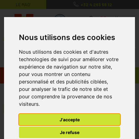
LE MAG’
+32 4 263 56 12
MaPharmacie.be ma santé, mes conse
0
Nous utilisons des cookies
Nous utilisons des cookies et d'autres
technologies de suivi pour améliorer votre
expérience de navigation sur notre site,
pour vous montrer un contenu
Promos
Produits
personnalisé et des publicités ciblées,
pour analyser le trafic de notre site et
Mineral Sea
pour comprendre la provenance de nos
visiteurs.
Menu/Filtres
J'accepte
* Prix normalement pratiqué dans notre officine.
Je refuse
** Réduction en ligne appliquée sur le prix pratiqué dans notre