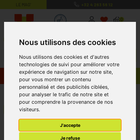
LE MAG’
+32 4 263 56 12
MaPharmacie.be ma santé, mes conse
0
Nous utilisons des cookies
Nous utilisons des cookies et d'autres
technologies de suivi pour améliorer votre
expérience de navigation sur notre site,
Promos
Produits
pour vous montrer un contenu
personnalisé et des publicités ciblées,
Minus 417
pour analyser le trafic de notre site et
pour comprendre la provenance de nos
visiteurs.
Menu/Filtres
J'accepte
1
Je refuse