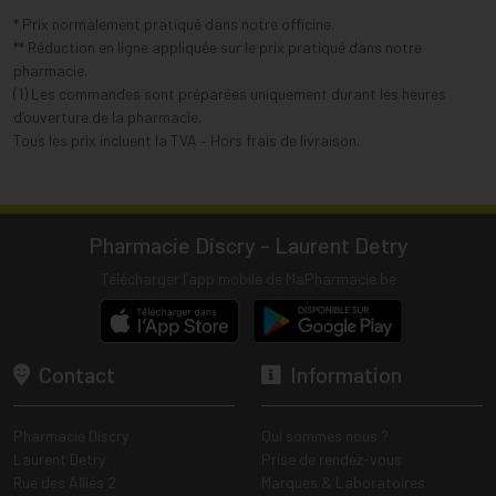
* Prix normalement pratiqué dans notre officine.
** Réduction en ligne appliquée sur le prix pratiqué dans notre
pharmacie.
(1) Les commandes sont préparées uniquement durant les heures
d’ouverture de la pharmacie.
Tous les prix incluent la TVA – Hors frais de livraison.
Pharmacie Discry - Laurent Detry
Télécharger l’app mobile de MaPharmacie.be
Contact
Information
Pharmacie Discry
Qui sommes nous ?
Laurent Detry
Prise de rendez-vous
Rue des Alliés 2
Marques & Laboratoires