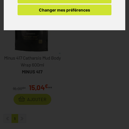
Changer mes préférences
Minus 417 Catharsis Mud Body
Wrap 600ml
MINUS 417
€
15,04
**
€
16,00
*
AJOUTER
1