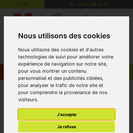
LE MAG’
+32 4 263 56 12
MaPharmacie.be ma santé, mes conse
0
Nous utilisons des cookies
Nous utilisons des cookies et d'autres
technologies de suivi pour améliorer votre
expérience de navigation sur notre site,
pour vous montrer un contenu
Promos
Produits
personnalisé et des publicités ciblées,
pour analyser le trafic de notre site et
Modus Vivendi
pour comprendre la provenance de nos
visiteurs.
Menu/Filtres
J'accepte
* Prix normalement pratiqué dans notre officine.
Je refuse
** Réduction en ligne appliquée sur le prix pratiqué dans notre