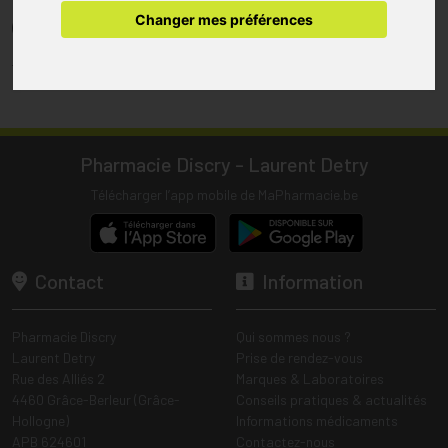
pharmacie.
Changer mes préférences
(1) Les commandes sont préparées uniquement durant les heures
d’ouverture de la pharmacie.
Tous les prix incluent la TVA – Hors frais de livraison.
Pharmacie Discry - Laurent Detry
Télécharger l’app mobile de MaPharmacie.be
Contact
Information
Pharmacie Discry
Qui sommes nous ?
Laurent Detry
Prise de rendez-vous
Rue des Alliés 2
Marques & Laboratoires
4460 Grâce-Berleur (Grâce-
Conseils pratiques & actualités
Hollogne)
Informations médicaments
APB 624601
Contactez-nous