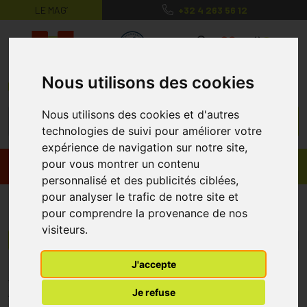
LE MAG’
+32 4 263 56 12
MaPharmacie.be ma santé, mes conse
0
Nous utilisons des cookies
Nous utilisons des cookies et d'autres
technologies de suivi pour améliorer votre
expérience de navigation sur notre site,
pour vous montrer un contenu
Promos
Produits
personnalisé et des publicités ciblées,
pour analyser le trafic de notre site et
Mosquitno
pour comprendre la provenance de nos
visiteurs.
Menu/Filtres
J'accepte
* Prix normalement pratiqué dans notre officine.
Je refuse
** Réduction en ligne appliquée sur le prix pratiqué dans notre