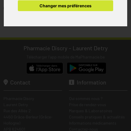
pharmacie.
Changer mes préférences
(1) Les commandes sont préparées uniquement durant les heures
d’ouverture de la pharmacie.
Tous les prix incluent la TVA – Hors frais de livraison.
Pharmacie Discry - Laurent Detry
Télécharger l’app mobile de MaPharmacie.be
Contact
Information
Pharmacie Discry
Qui sommes nous ?
Laurent Detry
Prise de rendez-vous
Rue des Alliés 2
Marques & Laboratoires
4460 Grâce-Berleur (Grâce-
Conseils pratiques & actualités
Hollogne)
Informations médicaments
APB 624601
Contactez-nous