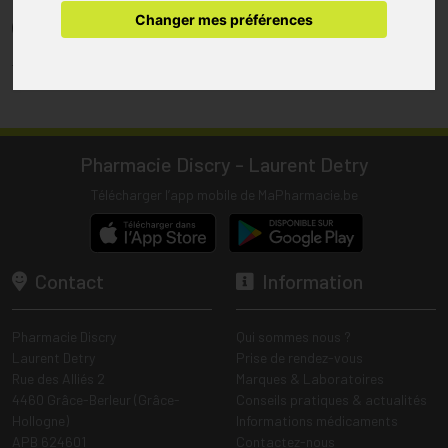
pharmacie.
Changer mes préférences
(1) Les commandes sont préparées uniquement durant les heures
d’ouverture de la pharmacie.
Tous les prix incluent la TVA – Hors frais de livraison.
Pharmacie Discry - Laurent Detry
Télécharger l’app mobile de MaPharmacie.be
Contact
Information
Pharmacie Discry
Qui sommes nous ?
Laurent Detry
Prise de rendez-vous
Rue des Alliés 2
Marques & Laboratoires
4460 Grâce-Berleur (Grâce-
Conseils pratiques & actualités
Hollogne)
Informations médicaments
APB 624601
Contactez-nous