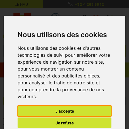
LE MAG’
+32 4 263 56 12
MaPharmacie.be ma santé, mes conse
0
Nous utilisons des cookies
Nous utilisons des cookies et d'autres
technologies de suivi pour améliorer votre
expérience de navigation sur notre site,
pour vous montrer un contenu
Promos
Produits
personnalisé et des publicités ciblées,
pour analyser le trafic de notre site et
Mosselman
pour comprendre la provenance de nos
visiteurs.
Menu/Filtres
J'accepte
* Prix normalement pratiqué dans notre officine.
Je refuse
** Réduction en ligne appliquée sur le prix pratiqué dans notre